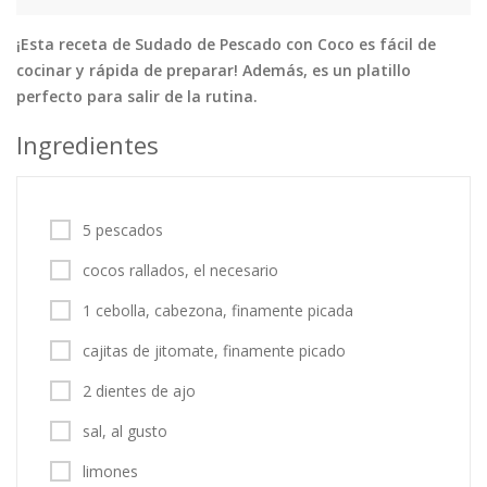
Tortas
Vegetales
Vegetarian…
¡Esta receta de Sudado de Pescado con Coco es fácil de
Recetas
cocinar y rápida de preparar! Además, es un platillo
perfecto para salir de la rutina.
Tips y Trucos
Ingredientes
Contáctanos
Entrar / Registrarse
5 pescados
cocos rallados, el necesario
1 cebolla, cabezona, finamente picada
cajitas de jitomate, finamente picado
2 dientes de ajo
sal, al gusto
limones