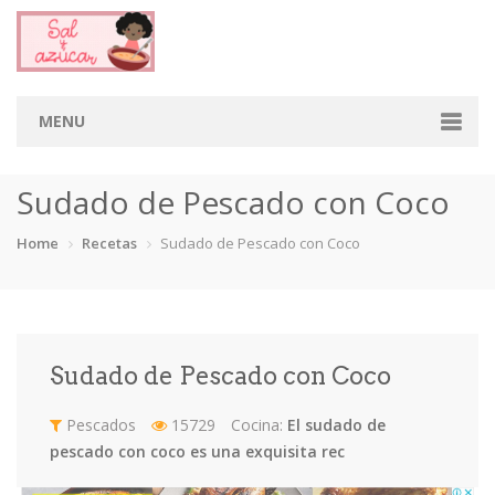
MENU
Home
Sudado de Pescado con Coco
Categorias
Home
Recetas
Sudado de Pescado con Coco
Aderezos
Arroces
Aves
Bebidas
Café
Camarones
Carne
Cerdo
Sudado de Pescado con Coco
Chiles
Cordero
Cremas
Crepas
Pescados
15729
Cocina:
El sudado de
cupcakes
pescado con coco es una exquisita rec
Desayunos
Dips
Dulces