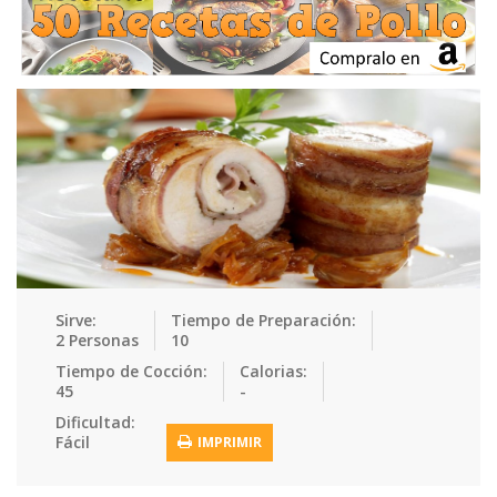
Ensaladas
Equipment
Frutas
Galletas
Gelatinas
Guarnicion…
Helados
Hot Dogs
Huevos
Mariscos
Mermeladas
Muffins
Panes
Para Niños
Pastas
Pasteles
Pescados
Pizzas
Platos Fue…
Pollo
Postres
Recetas de…
Recetas Do…
Recetas Fá…
Sirve:
Tiempo de Preparación:
2 Personas
10
Recetas Ke…
Recetas Me…
Recetas Na…
Salsas
Tiempo de Cocción:
Calorias:
45
-
Saludable
Sandwiches
Snacks
Sopas
Dificultad:
Fácil
IMPRIMIR
Sushi
Tacos
Tamales
Tés