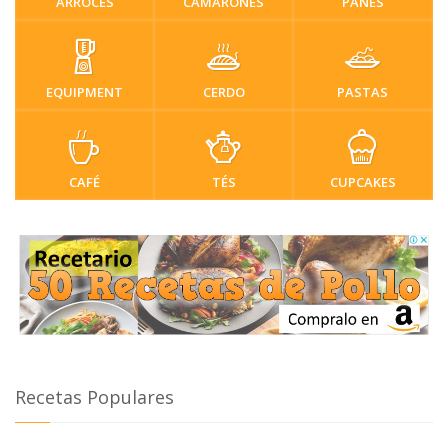
ARROCES
CAMARONES
PANES
EQUIPMENT
CERDO
PASTAS
CAFÉ
TÉS
CUPCAKES
Recetas Populares