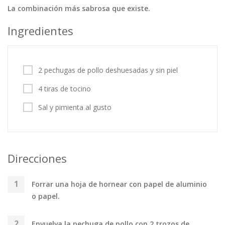
La combinación más sabrosa que existe.
Tortas
Vegetales
Vegetarian…
Ingredientes
Recetas
Tips y Trucos
2 pechugas de pollo deshuesadas y sin piel
Contáctanos
4 tiras de tocino
Entrar / Registrarse
Sal y pimienta al gusto
Direcciones
Forrar una hoja de hornear con papel de aluminio
o papel.
Envuelva la pechuga de pollo con 2 trozos de