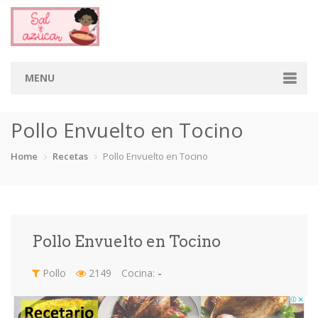
MENU
Home
Pollo Envuelto en Tocino
Categorias
Home
Recetas
Pollo Envuelto en Tocino
Aderezos
Arroces
Aves
Bebidas
Café
Camarones
Carne
Cerdo
Pollo Envuelto en Tocino
Chiles
Cordero
Cremas
Crepas
Pollo
2149
Cocina:
-
cupcakes
Desayunos
Dips
Dulces