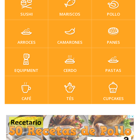
SUSHI
MARISCOS
POLLO
ARROCES
CAMARONES
PANES
EQUIPMENT
CERDO
PASTAS
CAFÉ
TÉS
CUPCAKES