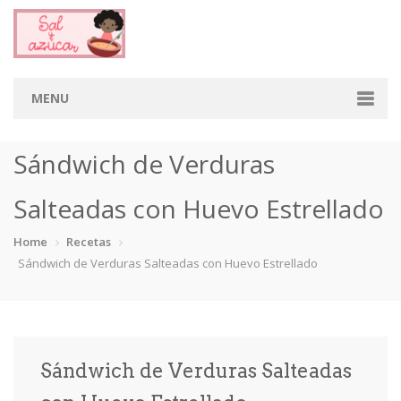
MENU
Home
Sándwich de Verduras
Categorias
Salteadas con Huevo Estrellado
Aderezos
Arroces
Aves
Bebidas
Home
Recetas
Sándwich de Verduras Salteadas con Huevo Estrellado
Café
Camarones
Carne
Cerdo
Chiles
Cordero
Cremas
Crepas
cupcakes
Desayunos
Dips
Dulces
Sándwich de Verduras Salteadas