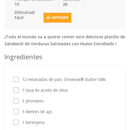
15
26
Tortas
Vegetales
Vegetarian…
Dificultad:
Recetas
Fácil
IMPRIMIR
Tips y Trucos
¡Todo el mundo va a querer comer este delicioso platillo de
Contáctanos
Sándwich de Verduras Salteadas con Huevo Estrellado !
Entrar / Registrarse
Ingredientes
12 rebanadas de pan, Oroweat® Butter Milk
1 taza de aceite de oliva
3 jitomates
5 dientes de ajo
1 berenjena