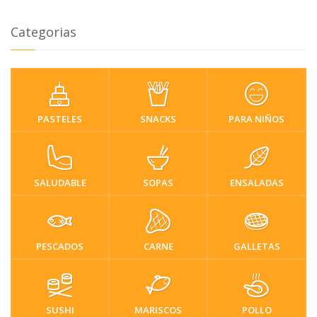
Categorias
PASTELES
SNACKS
PARA NIÑOS
SALUDABLE
SOPAS
ENSALADAS
PESCADOS
CARNE
GALLETAS
SUSHI
MARISCOS
POLLO