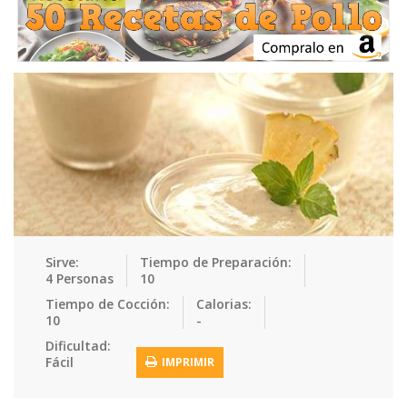
Ensaladas
Equipment
Frutas
Galletas
Gelatinas
Guarnicion…
Helados
Hot Dogs
Huevos
Mariscos
Mermeladas
Muffins
Panes
Para Niños
Pastas
Pasteles
Pescados
Pizzas
Platos Fue…
Pollo
Postres
Recetas de…
Recetas Do…
Recetas Fá…
Sirve:
Tiempo de Preparación:
4 Personas
10
Recetas Ke…
Recetas Me…
Recetas Na…
Salsas
Tiempo de Cocción:
Calorias:
10
-
Saludable
Sandwiches
Snacks
Sopas
Dificultad:
Fácil
IMPRIMIR
Sushi
Tacos
Tamales
Tés