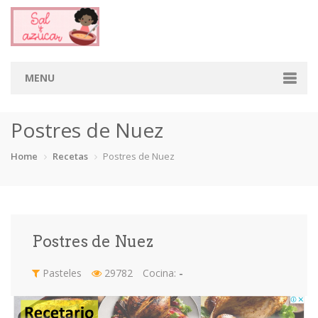
MENU
Home
Postres de Nuez
Categorias
Home
Recetas
Postres de Nuez
Aderezos
Arroces
Aves
Bebidas
Café
Camarones
Carne
Cerdo
Postres de Nuez
Chiles
Cordero
Cremas
Crepas
Pasteles
29782
Cocina:
-
cupcakes
Desayunos
Dips
Dulces