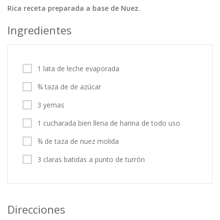
Rica receta preparada a base de Nuez.
Tortas
Vegetales
Vegetarian…
Ingredientes
Recetas
Tips y Trucos
1 lata de leche evaporada
Contáctanos
¾ taza de de azúcar
Entrar / Registrarse
3 yemas
1 cucharada bien llena de harina de todo uso
¾ de taza de nuez molida
3 claras batidas a punto de turrón
Direcciones