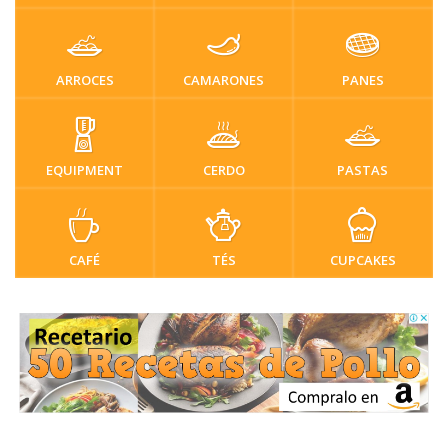
ARROCES
CAMARONES
PANES
EQUIPMENT
CERDO
PASTAS
CAFÉ
TÉS
CUPCAKES