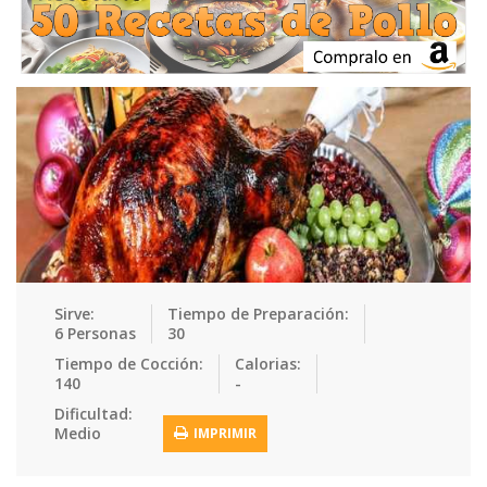
Ensaladas
Equipment
Frutas
Galletas
Gelatinas
Guarnicion…
Helados
Hot Dogs
Huevos
Mariscos
Mermeladas
Muffins
Panes
Para Niños
Pastas
Pasteles
Pescados
Pizzas
Platos Fue…
Pollo
Postres
Recetas de…
Recetas Do…
Recetas Fá…
Sirve:
Tiempo de Preparación:
6 Personas
30
Recetas Ke…
Recetas Me…
Recetas Na…
Salsas
Tiempo de Cocción:
Calorias:
140
-
Saludable
Sandwiches
Snacks
Sopas
Dificultad:
Medio
IMPRIMIR
Sushi
Tacos
Tamales
Tés