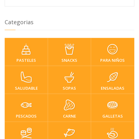
Categorias
PASTELES
SNACKS
PARA NIÑOS
SALUDABLE
SOPAS
ENSALADAS
PESCADOS
CARNE
GALLETAS