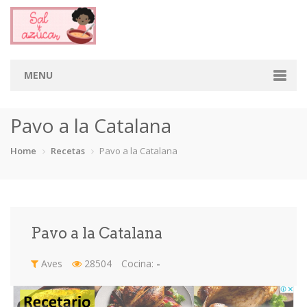
MENU
Home
Pavo a la Catalana
Categorias
Home
Recetas
Pavo a la Catalana
Aderezos
Arroces
Aves
Bebidas
Café
Camarones
Carne
Cerdo
Pavo a la Catalana
Chiles
Cordero
Cremas
Crepas
Aves
28504
Cocina:
-
cupcakes
Desayunos
Dips
Dulces