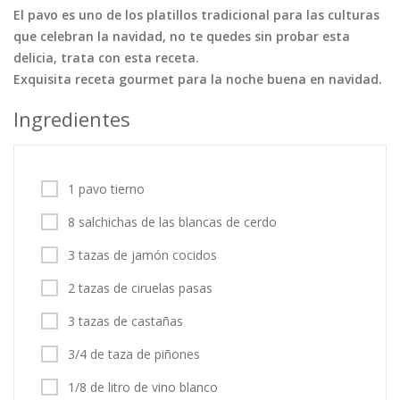
El pavo es uno de los platillos tradicional para las culturas
Tortas
Vegetales
Vegetarian…
que celebran la navidad, no te quedes sin probar esta
Recetas
delicia, trata con esta receta.
Exquisita receta gourmet para la noche buena en navidad.
Tips y Trucos
Ingredientes
Contáctanos
Entrar / Registrarse
1 pavo tierno
8 salchichas de las blancas de cerdo
3 tazas de jamón cocidos
2 tazas de ciruelas pasas
3 tazas de castañas
3/4 de taza de piñones
1/8 de litro de vino blanco