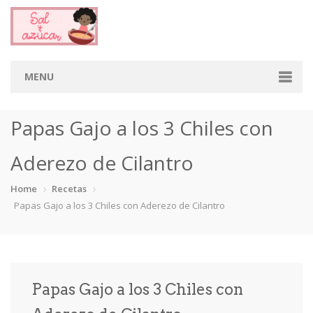
MENU
Home
Papas Gajo a los 3 Chiles con
Categorias
Aderezo de Cilantro
Aderezos
Arroces
Aves
Bebidas
Home
Recetas
Papas Gajo a los 3 Chiles con Aderezo de Cilantro
Café
Camarones
Carne
Cerdo
Chiles
Cordero
Cremas
Crepas
cupcakes
Desayunos
Dips
Dulces
Papas Gajo a los 3 Chiles con