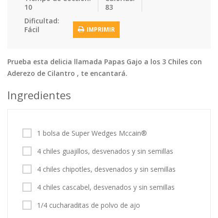
10
83
Tortas
Vegetales
Vegetarian…
Dificultad:
Recetas
Fácil
IMPRIMIR
Tips y Trucos
Prueba esta delicia llamada Papas Gajo a los 3 Chiles con
Contáctanos
Aderezo de Cilantro , te encantará.
Entrar / Registrarse
Ingredientes
1 bolsa de Super Wedges Mccain®
4 chiles guajillos, desvenados y sin semillas
4 chiles chipotles, desvenados y sin semillas
4 chiles cascabel, desvenados y sin semillas
1/4 cucharaditas de polvo de ajo