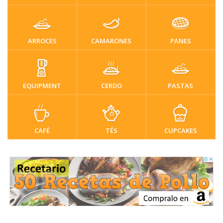
ARROCES
CAMARONES
PANES
EQUIPMENT
CERDO
PASTAS
CAFÉ
TÉS
CUPCAKES