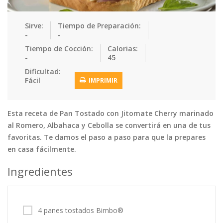
Tortas
Vegetales
Vegetarian…
Sirve:
Tiempo de Preparación:
Recetas
-
-
Tiempo de Cocción:
Calorias:
Tips y Trucos
-
45
Dificultad:
Contáctanos
Fácil
IMPRIMIR
Entrar / Registrarse
Esta receta de Pan Tostado con Jitomate Cherry marinado
al Romero, Albahaca y Cebolla se convertirá en una de tus
favoritas. Te damos el paso a paso para que la prepares
en casa fácilmente.
Ingredientes
4 panes tostados Bimbo®