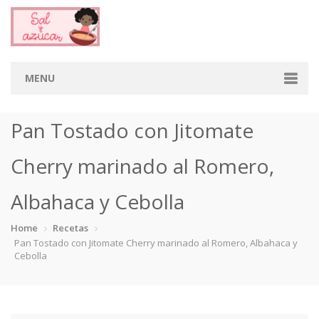
MENU
Home
Pan Tostado con Jitomate
Categorias
Cherry marinado al Romero,
Aderezos
Arroces
Aves
Bebidas
Albahaca y Cebolla
Café
Camarones
Carne
Cerdo
Home
Recetas
Pan Tostado con Jitomate Cherry marinado al Romero, Albahaca y
Chiles
Cordero
Cremas
Crepas
Cebolla
cupcakes
Desayunos
Dips
Dulces