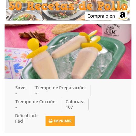
Ensaladas
Equipment
Frutas
Galletas
Gelatinas
Guarnicion…
Helados
Hot Dogs
Huevos
Mariscos
Mermeladas
Muffins
Panes
Para Niños
Pastas
Pasteles
Pescados
Pizzas
Platos Fue…
Pollo
Postres
Recetas de…
Recetas Do…
Recetas Fá…
Sirve:
Tiempo de Preparación:
-
-
Recetas Ke…
Recetas Me…
Recetas Na…
Salsas
Tiempo de Cocción:
Calorias:
-
107
Saludable
Sandwiches
Snacks
Sopas
Dificultad:
Fácil
IMPRIMIR
Sushi
Tacos
Tamales
Tés