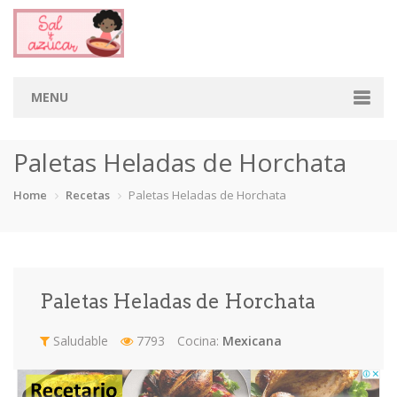
MENU
Home
Paletas Heladas de Horchata
Categorias
Home
Recetas
Paletas Heladas de Horchata
Aderezos
Arroces
Aves
Bebidas
Café
Camarones
Carne
Cerdo
Paletas Heladas de Horchata
Chiles
Cordero
Cremas
Crepas
Saludable
7793
Cocina:
Mexicana
cupcakes
Desayunos
Dips
Dulces