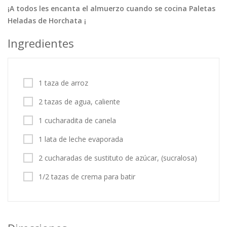
¡A todos les encanta el almuerzo cuando se cocina Paletas
Tortas
Vegetales
Vegetarian…
Heladas de Horchata ¡
Recetas
Ingredientes
Tips y Trucos
Contáctanos
1 taza de arroz
Entrar / Registrarse
2 tazas de agua, caliente
1 cucharadita de canela
1 lata de leche evaporada
2 cucharadas de sustituto de azúcar, (sucralosa)
1/2 tazas de crema para batir