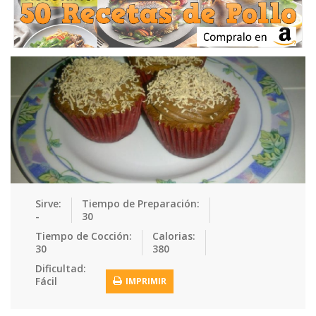
Ensaladas
Equipment
Frutas
Galletas
Gelatinas
Guarnicion…
Helados
Hot Dogs
Huevos
Mariscos
Mermeladas
Muffins
Panes
Para Niños
Pastas
Pasteles
Pescados
Pizzas
Platos Fue…
Pollo
Postres
Recetas de…
Recetas Do…
Recetas Fá…
Sirve:
Tiempo de Preparación:
-
30
Recetas Ke…
Recetas Me…
Recetas Na…
Salsas
Tiempo de Cocción:
Calorias:
30
380
Saludable
Sandwiches
Snacks
Sopas
Dificultad:
Fácil
IMPRIMIR
Sushi
Tacos
Tamales
Tés