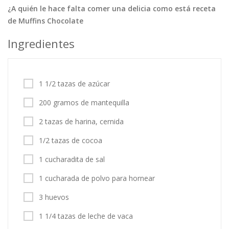
¿A quién le hace falta comer una delicia como está receta
Tortas
Vegetales
Vegetarian…
de Muffins Chocolate
Recetas
Ingredientes
Tips y Trucos
Contáctanos
1 1/2 tazas de azúcar
Entrar / Registrarse
200 gramos de mantequilla
2 tazas de harina, cernida
1/2 tazas de cocoa
1 cucharadita de sal
1 cucharada de polvo para hornear
3 huevos
1 1/4 tazas de leche de vaca