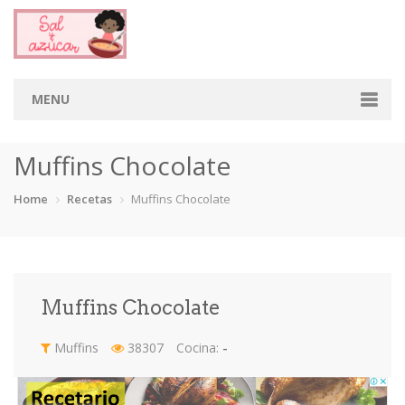
MENU
Home
Muffins Chocolate
Categorias
Home
Recetas
Muffins Chocolate
Aderezos
Arroces
Aves
Bebidas
Café
Camarones
Carne
Cerdo
Muffins Chocolate
Chiles
Cordero
Cremas
Crepas
Muffins
38307
Cocina:
-
cupcakes
Desayunos
Dips
Dulces