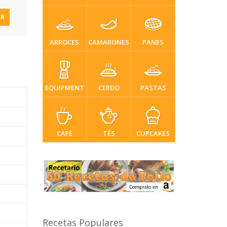
IR
ARROCES
CAMARONES
PANES
EQUIPMENT
CERDO
PASTAS
CAFÉ
TÉS
CUPCAKES
Recetas Populares