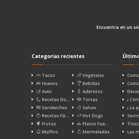
Encuentra en un sol
Categorías recientes
Último
Tacos
Vegetales
Como 
Huevos
Bebidas
Como 
Aves
Aderezos
Decor
Recetas Do…
Tortas
¡ Cóm
Sandwiches
Salsas
¡ La 
Recetas Fá…
Hot Dogs
Secre
Frutas
Platos Fue…
Truco
Muffins
Mermeladas
Las m