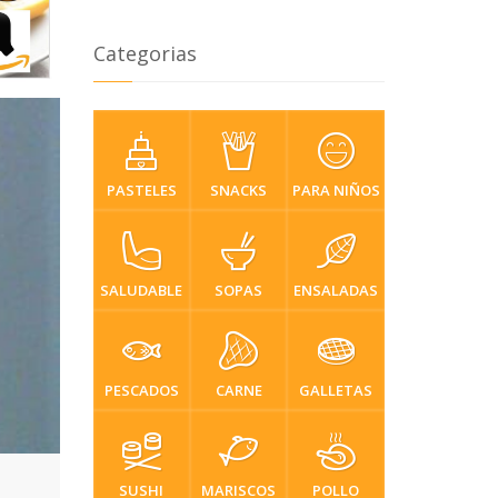
Categorias
PASTELES
SNACKS
PARA NIÑOS
SALUDABLE
SOPAS
ENSALADAS
PESCADOS
CARNE
GALLETAS
SUSHI
MARISCOS
POLLO