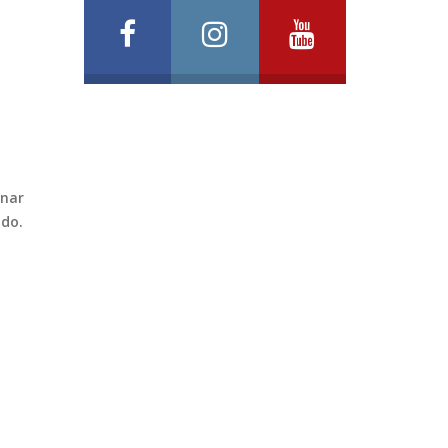
inar
ado.