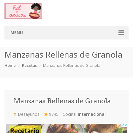
MENU
Home
Manzanas Rellenas de Granola
Categorias
Home
Recetas
Manzanas Rellenas de Granola
Aderezos
Arroces
Aves
Bebidas
Café
Camarones
Carne
Cerdo
Manzanas Rellenas de Granola
Chiles
Cordero
Cremas
Crepas
Desayunos
9845
Cocina:
Internacional
cupcakes
Desayunos
Dips
Dulces