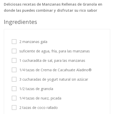
Deliciosas recetas de Manzanas Rellenas de Granola en
Tortas
Vegetales
Vegetarian…
donde las puedes combinar y disfrutar su rico sabor
Recetas
Ingredientes
Tips y Trucos
Contáctanos
2 manzanas gala
Entrar / Registrarse
suficiente de agua, fría, para las manzanas
1 cucharadita de sal, para las manzanas
1/4 tazas de Crema de Cacahuate Aladino®
3 cucharadas de yogurt natural sin azúcar
1/2 tazas de granola
1/4 tazas de nuez, picada
2 tazas de coco rallado