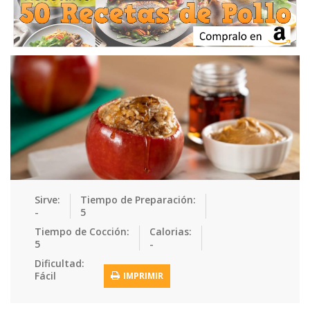
Ensaladas
Equipment
Frutas
Galletas
Gelatinas
Guarnicion…
Helados
Hot Dogs
Huevos
Mariscos
Mermeladas
Muffins
Panes
Para Niños
Pastas
Pasteles
Pescados
Pizzas
Platos Fue…
Pollo
Postres
Recetas de…
Recetas Do…
Recetas Fá…
Sirve:
Tiempo de Preparación:
-
5
Recetas Ke…
Recetas Me…
Recetas Na…
Salsas
Tiempo de Cocción:
Calorias:
5
-
Saludable
Sandwiches
Snacks
Sopas
Dificultad:
Fácil
IMPRIMIR
Sushi
Tacos
Tamales
Tés