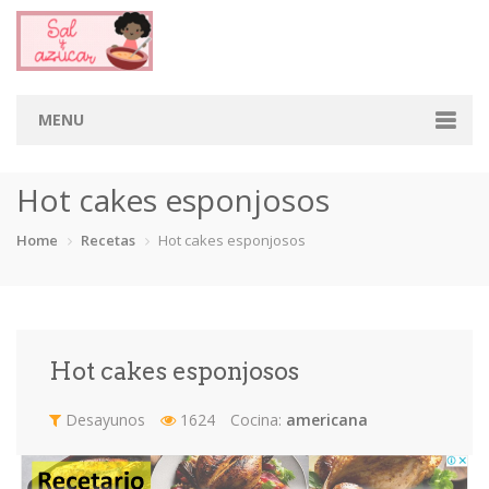
MENU
Home
Hot cakes esponjosos
Categorias
Home
Recetas
Hot cakes esponjosos
Aderezos
Arroces
Aves
Bebidas
Café
Camarones
Carne
Cerdo
Hot cakes esponjosos
Chiles
Cordero
Cremas
Crepas
Desayunos
1624
Cocina:
americana
cupcakes
Desayunos
Dips
Dulces