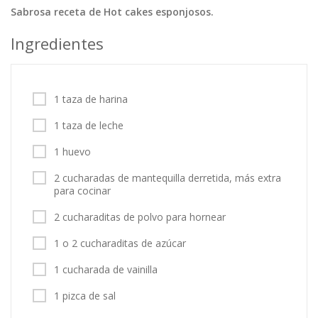
Sabrosa receta de Hot cakes esponjosos.
Tortas
Vegetales
Vegetarian…
Ingredientes
Recetas
Tips y Trucos
1 taza de harina
Contáctanos
1 taza de leche
Entrar / Registrarse
1 huevo
2 cucharadas de mantequilla derretida, más extra
para cocinar
2 cucharaditas de polvo para hornear
1 o 2 cucharaditas de azúcar
1 cucharada de vainilla
1 pizca de sal