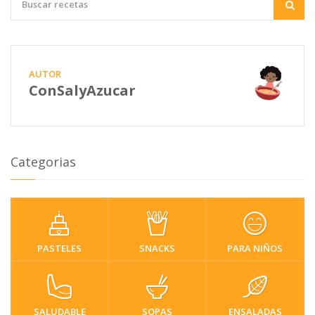
AUTOR
ConSalyAzucar
Categorias
PASTELES
SNACKS
PARA NIÑOS
SALUDABLE
SOPAS
ENSALADAS