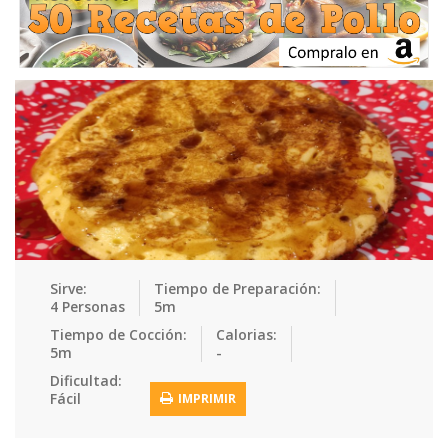
Ensaladas
Equipment
Frutas
Galletas
Gelatinas
Guarnicion…
Helados
Hot Dogs
Huevos
Mariscos
Mermeladas
Muffins
Panes
Para Niños
Pastas
Pasteles
Pescados
Pizzas
Platos Fue…
Pollo
Postres
Recetas de…
Recetas Do…
Recetas Fá…
Sirve:
Tiempo de Preparación:
4 Personas
5m
Recetas Ke…
Recetas Me…
Recetas Na…
Salsas
Tiempo de Cocción:
Calorias:
5m
-
Saludable
Sandwiches
Snacks
Sopas
Dificultad:
Fácil
IMPRIMIR
Sushi
Tacos
Tamales
Tés