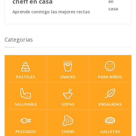
cheff en casa
Aprende conmigo las mejores rectas
Categorias
PASTELES
SNACKS
PARA NIÑOS
SALUDABLE
SOPAS
ENSALADAS
PESCADOS
CARNE
GALLETAS