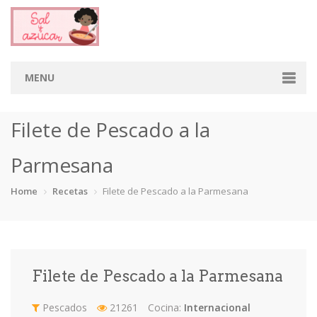
MENU
Home
Filete de Pescado a la
Categorias
Parmesana
Aderezos
Arroces
Aves
Bebidas
Home
Recetas
Filete de Pescado a la Parmesana
Café
Camarones
Carne
Cerdo
Chiles
Cordero
Cremas
Crepas
Filete de Pescado a la Parmesana
cupcakes
Desayunos
Dips
Dulces
Pescados
21261
Cocina:
Internacional