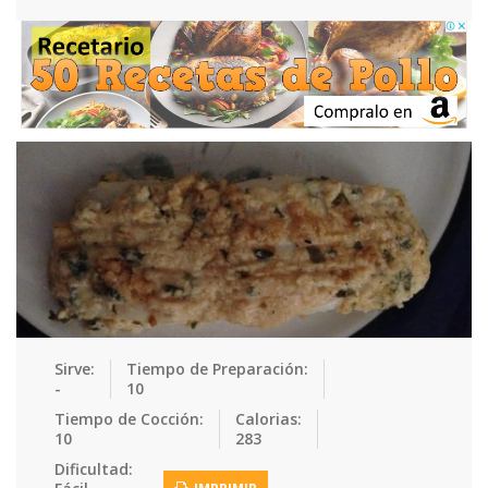
Ensaladas
Equipment
Frutas
Galletas
Gelatinas
Guarnicion…
Helados
Hot Dogs
Huevos
Mariscos
Mermeladas
Muffins
Panes
Para Niños
Pastas
Pasteles
Pescados
Pizzas
Platos Fue…
Pollo
Postres
Recetas de…
Recetas Do…
Recetas Fá…
Recetas Ke…
Recetas Me…
Recetas Na…
Salsas
Sirve:
Tiempo de Preparación:
-
10
Saludable
Sandwiches
Snacks
Sopas
Tiempo de Cocción:
Calorias:
10
283
Sushi
Tacos
Tamales
Tés
Dificultad: