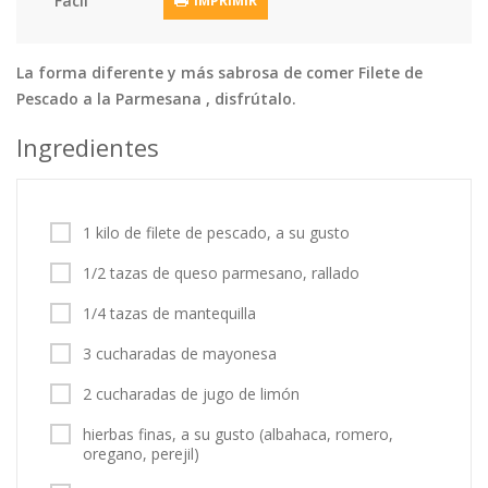
Fácil
IMPRIMIR
Tortas
Vegetales
Vegetarian…
Recetas
La forma diferente y más sabrosa de comer Filete de
Pescado a la Parmesana , disfrútalo.
Tips y Trucos
Ingredientes
Contáctanos
Entrar / Registrarse
1 kilo de filete de pescado, a su gusto
1/2 tazas de queso parmesano, rallado
1/4 tazas de mantequilla
3 cucharadas de mayonesa
2 cucharadas de jugo de limón
hierbas finas, a su gusto (albahaca, romero,
oregano, perejil)