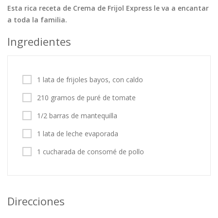
Esta rica receta de Crema de Frijol Express le va a encantar
Tortas
Vegetales
Vegetarian…
a toda la familia.
Recetas
Ingredientes
Tips y Trucos
Contáctanos
1 lata de frijoles bayos, con caldo
Entrar / Registrarse
210 gramos de puré de tomate
1/2 barras de mantequilla
1 lata de leche evaporada
1 cucharada de consomé de pollo
Direcciones