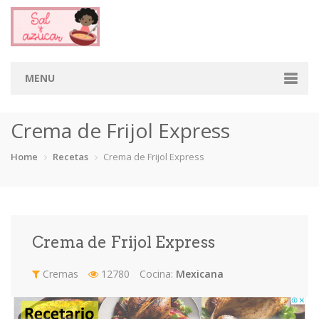
MENU
Home
Crema de Frijol Express
Categorias
Home
Recetas
Crema de Frijol Express
Aderezos
Arroces
Aves
Bebidas
Café
Camarones
Carne
Cerdo
Crema de Frijol Express
Chiles
Cordero
Cremas
Crepas
Cremas
12780
Cocina:
Mexicana
cupcakes
Desayunos
Dips
Dulces