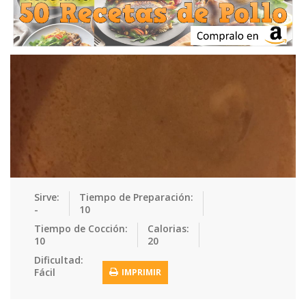
Ensaladas
Equipment
Frutas
Galletas
Gelatinas
Guarnicion…
Helados
Hot Dogs
Huevos
Mariscos
Mermeladas
Muffins
Panes
Para Niños
Pastas
Pasteles
Pescados
Pizzas
Platos Fue…
Pollo
Postres
Recetas de…
Recetas Do…
Recetas Fá…
Sirve:
Tiempo de Preparación:
-
10
Recetas Ke…
Recetas Me…
Recetas Na…
Salsas
Tiempo de Cocción:
Calorias:
10
20
Saludable
Sandwiches
Snacks
Sopas
Dificultad:
Fácil
IMPRIMIR
Sushi
Tacos
Tamales
Tés