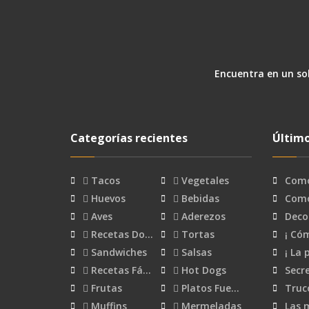
Encuentra en un sol
Categorías recientes
Último
Tacos
Vegetales
Como
Huevos
Bebidas
Como
Aves
Aderezos
Deco
Recetas Do…
Tortas
¡ Có
Sandwiches
Salsas
¡ La 
Recetas Fá…
Hot Dogs
Secr
Frutas
Platos Fue…
Truc
Muffins
Mermeladas
Las 