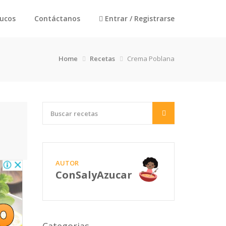
rucos
Contáctanos
Entrar / Registrarse
Home
Recetas
Crema Poblana
AUTOR
ConSalyAzucar