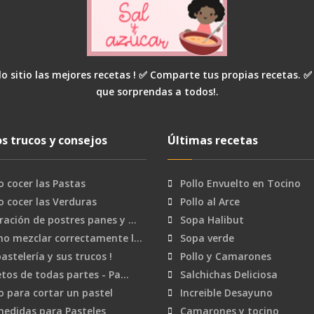
o sitio las mejores recetas ! ✅ Comparte tus propias recetas. ✅
que sorprendas a todos!.
s trucos y consejos
Últimas recetas
 cocer las Pastas
Pollo Envuelto en Tocino
 cocer las Verduras
Pollo al Arce
ración de postres panes y …
Sopa Halibut
mo mezclar correctamente l…
Sopa verde
pastelería y sus trucos !
Pollo y Camarones
etos de todas partes - Pa…
Salchichas Deliciosa
o para cortar un pastel
Increible Desayuno
medidas para Pasteles
Camarones y tocino