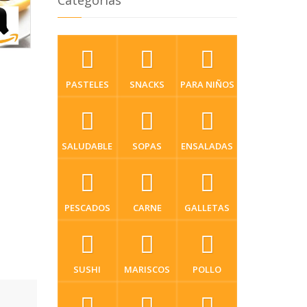
Categorias
PASTELES
SNACKS
PARA NIÑOS
SALUDABLE
SOPAS
ENSALADAS
PESCADOS
CARNE
GALLETAS
SUSHI
MARISCOS
POLLO