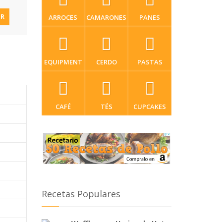
IR
ARROCES
CAMARONES
PANES
EQUIPMENT
CERDO
PASTAS
CAFÉ
TÉS
CUPCAKES
Recetas Populares