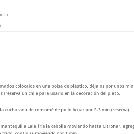
ollo
o
temados colócalos en una bolsa de plástico, déjalos por unos mi
as (reserva un chile para usarlo en la decoración del plato.
 la cucharada de consomé de pollo licuar por 2-3 min (reserva).
 mantequilla Lala fríe la cebolla moviendo hasta Citronar, agre
e trigo, continúa moviendo por 1 min.