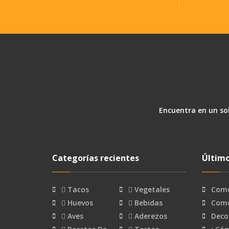
Encuentra en un sol
Categorías recientes
Último
Tacos
Vegetales
Como
Huevos
Bebidas
Como
Aves
Aderezos
Deco