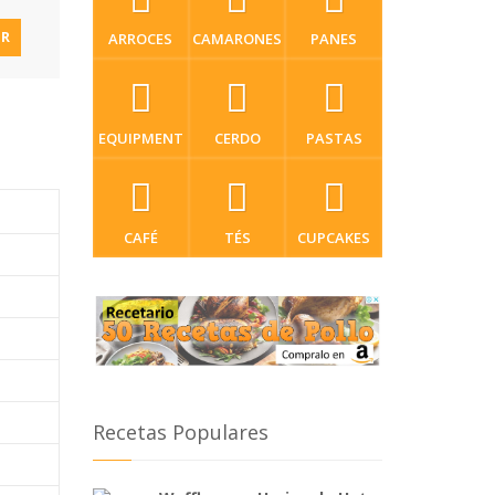
IR
ARROCES
CAMARONES
PANES
EQUIPMENT
CERDO
PASTAS
CAFÉ
TÉS
CUPCAKES
Recetas Populares