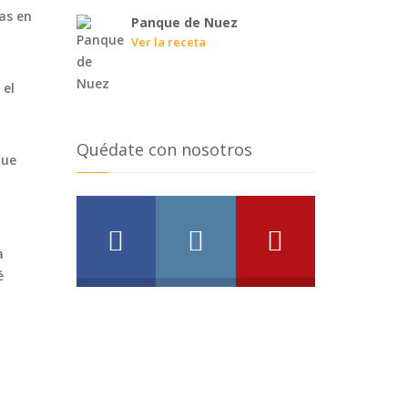
las en
Panque de Nuez
Ver la receta
 el
Quédate con nosotros
que
a
é