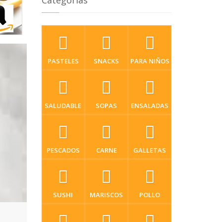
Categorias
PASTELES
SNACKS
PARA NIÑOS
SALUDABLE
SOPAS
ENSALADAS
PESCADOS
CARNE
GALLETAS
SUSHI
MARISCOS
POLLO