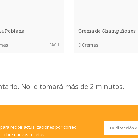
a Poblana
Crema de Champiñones
mas
Cremas
FÁCIL
ntario. No le tomará más de 2 minutos.
para recibir actualizaciones por correo
o sobre nuevas recetas.