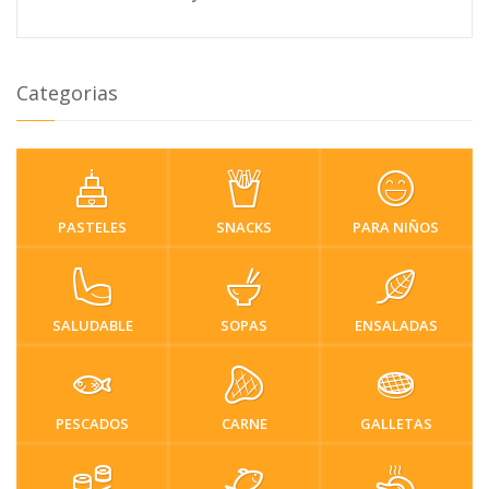
Categorias
PASTELES
SNACKS
PARA NIÑOS
SALUDABLE
SOPAS
ENSALADAS
PESCADOS
CARNE
GALLETAS