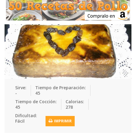
Ensaladas
Equipment
Frutas
Galletas
Gelatinas
Guarnicion…
Helados
Hot Dogs
Huevos
Mariscos
Mermeladas
Muffins
Panes
Para Niños
Pastas
Pasteles
Pescados
Pizzas
Platos Fue…
Pollo
Postres
Recetas de…
Recetas Do…
Recetas Fá…
Sirve:
Tiempo de Preparación:
-
45
Recetas Ke…
Recetas Me…
Recetas Na…
Salsas
Tiempo de Cocción:
Calorias:
45
278
Saludable
Sandwiches
Snacks
Sopas
Dificultad:
Fácil
IMPRIMIR
Sushi
Tacos
Tamales
Tés