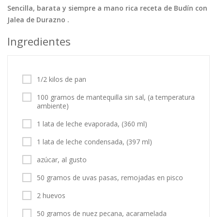
Sencilla, barata y siempre a mano rica receta de Budín con
Tortas
Vegetales
Vegetarian…
Jalea de Durazno .
Recetas
Ingredientes
Tips y Trucos
Contáctanos
1/2 kilos de pan
Entrar / Registrarse
100 gramos de mantequilla sin sal, (a temperatura
ambiente)
1 lata de leche evaporada, (360 ml)
1 lata de leche condensada, (397 ml)
azúcar, al gusto
50 gramos de uvas pasas, remojadas en pisco
2 huevos
50 gramos de nuez pecana, acaramelada