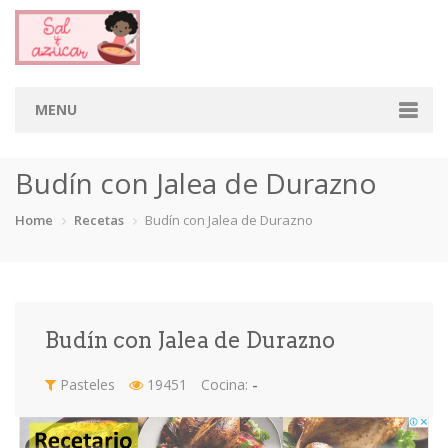
MENU
Home
Budín con Jalea de Durazno
Categorias
Home
Recetas
Budín con Jalea de Durazno
Aderezos
Arroces
Aves
Bebidas
Café
Camarones
Carne
Cerdo
Budín con Jalea de Durazno
Chiles
Cordero
Cremas
Crepas
Pasteles
19451
Cocina:
-
cupcakes
Desayunos
Dips
Dulces