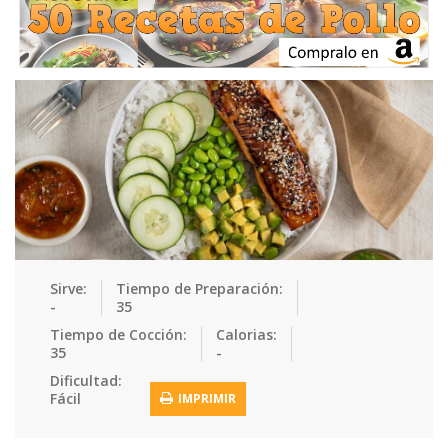
Ensaladas
Equipment
Frutas
Galletas
Gelatinas
Guarnicion…
Helados
Hot Dogs
Huevos
Mariscos
Mermeladas
Muffins
Panes
Para Niños
Pastas
Pasteles
Pescados
Pizzas
Platos Fue…
Pollo
Postres
Recetas de…
Recetas Do…
Recetas Fá…
Sirve:
Tiempo de Preparación:
-
35
Recetas Ke…
Recetas Me…
Recetas Na…
Salsas
Tiempo de Cocción:
Calorias:
35
-
Saludable
Sandwiches
Snacks
Sopas
Dificultad:
Fácil
IMPRIMIR
Sushi
Tacos
Tamales
Tés