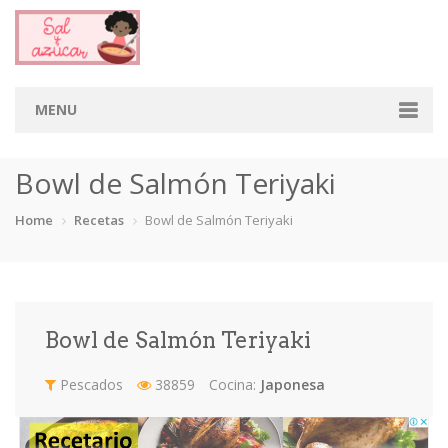
MENU
Home
Bowl de Salmón Teriyaki
Categorias
Home
Recetas
Bowl de Salmón Teriyaki
Aderezos
Arroces
Aves
Bebidas
Café
Camarones
Carne
Cerdo
Bowl de Salmón Teriyaki
Chiles
Cordero
Cremas
Crepas
Pescados
38859
Cocina:
Japonesa
cupcakes
Desayunos
Dips
Dulces