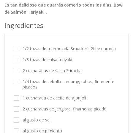
Es tan delicioso que querrás comerlo todos los días, Bowl
Tortas
Vegetales
Vegetarian…
de Salmón Teriyaki .
Recetas
Ingredientes
Tips y Trucos
Contáctanos
1/2 tazas de mermelada Smucker´s® de naranja
Entrar / Registrarse
1/3 tazas de salsa teriyaki
2 cucharadas de salsa Sriracha
1/4 tazas de cebolla cambray, rabos, finamente
picados
1 cucharada de aceite de ajonjolí
2 cucharadas de jengibre, finamente picado
al gusto de sal
al gusto de pimiento