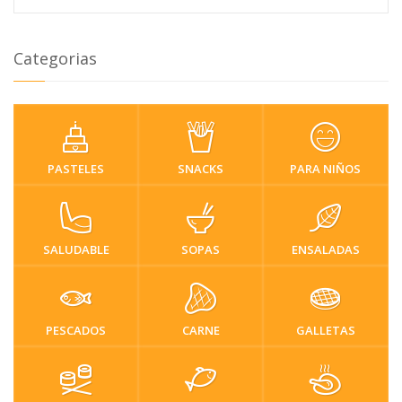
Categorias
PASTELES
SNACKS
PARA NIÑOS
SALUDABLE
SOPAS
ENSALADAS
PESCADOS
CARNE
GALLETAS