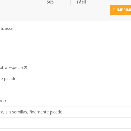
505
Fácil
IMPRIM
baisse .
Extra Especial®
te picado
cado
ra, sin semillas, finamente picado