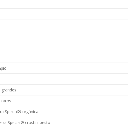
mpio
s grandes
n aros
ra Special® orgánica
tra Special® crostini pesto