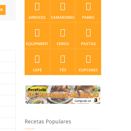
IR
ARROCES
CAMARONES
PANES
EQUIPMENT
CERDO
PASTAS
CAFÉ
TÉS
CUPCAKES
Recetas Populares