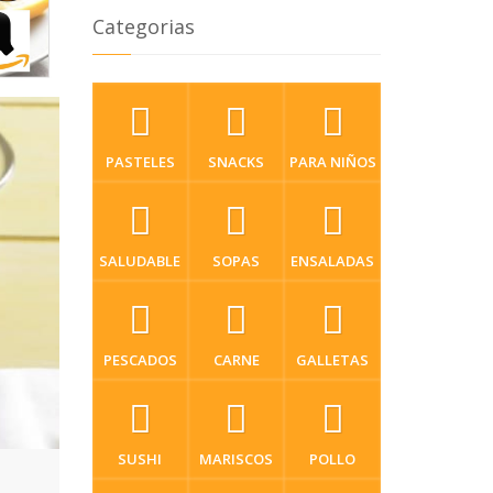
Categorias
PASTELES
SNACKS
PARA NIÑOS
SALUDABLE
SOPAS
ENSALADAS
PESCADOS
CARNE
GALLETAS
SUSHI
MARISCOS
POLLO