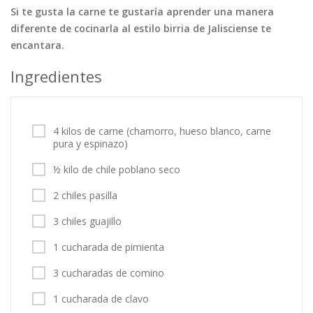
Si te gusta la carne te gustaría aprender una manera
Tortas
Vegetales
Vegetarian…
diferente de cocinarla al estilo birria de Jalisciense te
Recetas
encantara.
Tips y Trucos
Ingredientes
Contáctanos
Entrar / Registrarse
4 kilos de carne (chamorro, hueso blanco, carne
pura y espinazo)
½ kilo de chile poblano seco
2 chiles pasilla
3 chiles guajillo
1 cucharada de pimienta
3 cucharadas de comino
1 cucharada de clavo