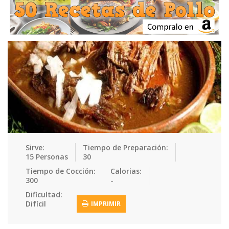
Ensaladas
Equipment
Frutas
Galletas
Gelatinas
Guarnicion…
Helados
Hot Dogs
Huevos
Mariscos
Mermeladas
Muffins
Panes
Para Niños
Pastas
Pasteles
Pescados
Pizzas
Platos Fue…
Pollo
Postres
Recetas de…
Recetas Do…
Recetas Fá…
Sirve:
Tiempo de Preparación:
15 Personas
30
Recetas Ke…
Recetas Me…
Recetas Na…
Salsas
Tiempo de Cocción:
Calorias:
300
-
Saludable
Sandwiches
Snacks
Sopas
Dificultad:
Difícil
IMPRIMIR
Sushi
Tacos
Tamales
Tés