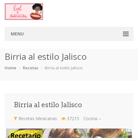
MENU
Home
Birria al estilo Jalisco
Categorias
Home
Recetas
Birria al estilo Jalisco
Aderezos
Arroces
Aves
Bebidas
Café
Camarones
Carne
Cerdo
Birria al estilo Jalisco
Chiles
Cordero
Cremas
Crepas
Recetas Mexicanas
37215
Cocina:
-
cupcakes
Desayunos
Dips
Dulces