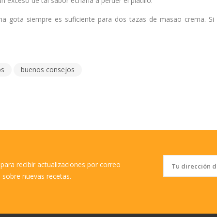
n exceso de tal sabor echaría a perder el platillo.
a gota siempre es suficiente para dos tazas de masao crema. Si
ps
buenos consejos
para recibir actualizaciones por correo
o sobre nuevas recetas.