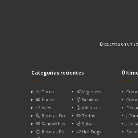
Encuentra en un so
Categorías recientes
Último
Tacos
Vegetales
Como 
Huevos
Bebidas
Como 
Aves
Aderezos
Decor
Recetas Do…
Tortas
¡ Cóm
Sandwiches
Salsas
¡ La p
Recetas Fá…
Hot Dogs
Secre