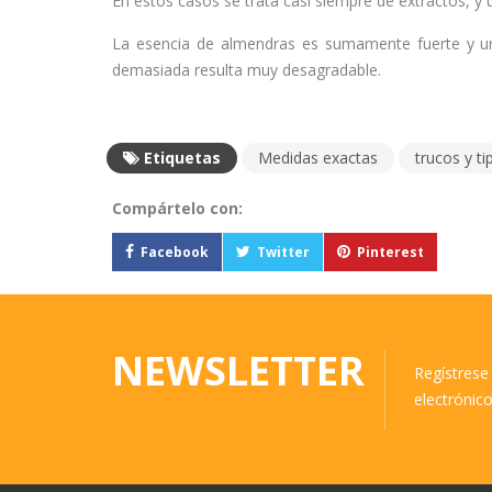
En estos casos se trata casi siempre de extractos, y u
La esencia de almendras es sumamente fuerte y un
demasiada resulta muy desagradable.
Etiquetas
Medidas exactas
trucos y ti
Compártelo con:
Facebook
Twitter
Pinterest
NEWSLETTER
Regístrese 
electrónic