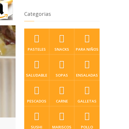
Categorias
PASTELES
SNACKS
PARA NIÑOS
SALUDABLE
SOPAS
ENSALADAS
PESCADOS
CARNE
GALLETAS
SUSHI
MARISCOS
POLLO