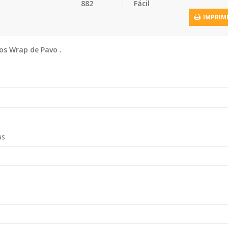
882
Fácil
IMPRIM
mos Wrap de Pavo .
as