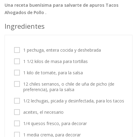
Una receta buenísima para salvarte de apuros Tacos
Tortas
Vegetales
Vegetarian…
Ahogados de Pollo .
Recetas
Ingredientes
Tips y Trucos
Contáctanos
1 pechuga, entera cocida y deshebrada
Entrar / Registrarse
1 1/2 kilos de masa para tortillas
1 kilo de tomate, para la salsa
12 chiles serranos, o chile de uña de picho (de
preferencia), para la salsa
1/2 lechugas, picada y desinfectada, para los tacos
aceites, el necesario
1/4 quesos fresco, para decorar
1 media crema, para decorar