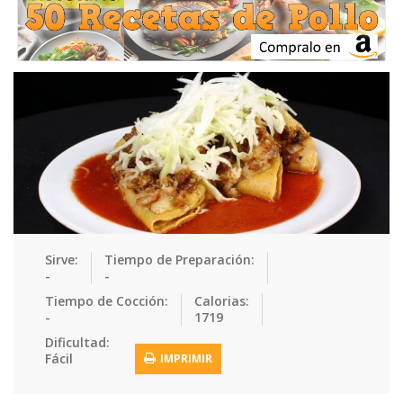
Ensaladas
Equipment
Frutas
Galletas
Gelatinas
Guarnicion…
Helados
Hot Dogs
Huevos
Mariscos
Mermeladas
Muffins
Panes
Para Niños
Pastas
Pasteles
Pescados
Pizzas
Platos Fue…
Pollo
Postres
Recetas de…
Recetas Do…
Recetas Fá…
Sirve:
Tiempo de Preparación:
-
-
Recetas Ke…
Recetas Me…
Recetas Na…
Salsas
Tiempo de Cocción:
Calorias:
-
1719
Saludable
Sandwiches
Snacks
Sopas
Dificultad:
Fácil
IMPRIMIR
Sushi
Tacos
Tamales
Tés