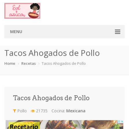
MENU
Home
Tacos Ahogados de Pollo
Categorias
Home
Recetas
Tacos Ahogados de Pollo
Aderezos
Arroces
Aves
Bebidas
Café
Camarones
Carne
Cerdo
Tacos Ahogados de Pollo
Chiles
Cordero
Cremas
Crepas
Pollo
21735
Cocina:
Mexicana
cupcakes
Desayunos
Dips
Dulces