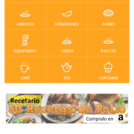
ARROCES
CAMARONES
PANES
EQUIPMENT
CERDO
PASTAS
CAFÉ
TÉS
CUPCAKES