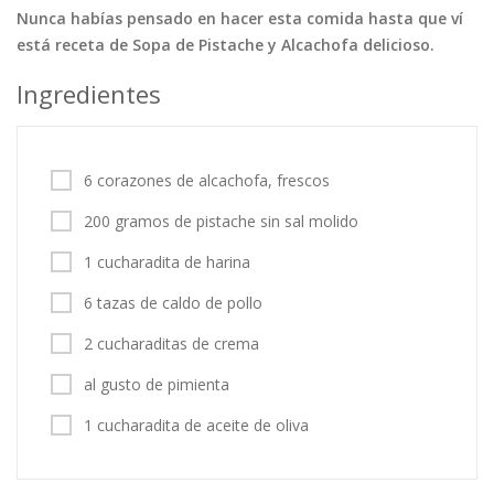
Nunca habías pensado en hacer esta comida hasta que ví
Tortas
Vegetales
Vegetarian…
está receta de Sopa de Pistache y Alcachofa delicioso.
Recetas
Ingredientes
Tips y Trucos
Contáctanos
6 corazones de alcachofa, frescos
Entrar / Registrarse
200 gramos de pistache sin sal molido
1 cucharadita de harina
6 tazas de caldo de pollo
2 cucharaditas de crema
al gusto de pimienta
1 cucharadita de aceite de oliva