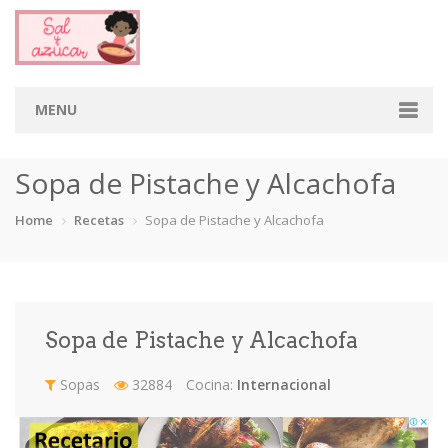
MENU
Home
Sopa de Pistache y Alcachofa
Categorias
Home
Recetas
Sopa de Pistache y Alcachofa
Aderezos
Arroces
Aves
Bebidas
Café
Camarones
Carne
Cerdo
Sopa de Pistache y Alcachofa
Chiles
Cordero
Cremas
Crepas
Sopas
32884
Cocina:
Internacional
cupcakes
Desayunos
Dips
Dulces