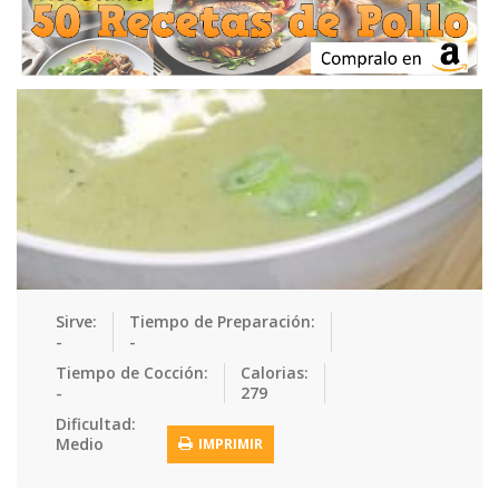
Ensaladas
Equipment
Frutas
Galletas
Gelatinas
Guarnicion…
Helados
Hot Dogs
Huevos
Mariscos
Mermeladas
Muffins
Panes
Para Niños
Pastas
Pasteles
Pescados
Pizzas
Platos Fue…
Pollo
Postres
Recetas de…
Recetas Do…
Recetas Fá…
Sirve:
Tiempo de Preparación:
-
-
Recetas Ke…
Recetas Me…
Recetas Na…
Salsas
Tiempo de Cocción:
Calorias:
-
279
Saludable
Sandwiches
Snacks
Sopas
Dificultad:
Medio
IMPRIMIR
Sushi
Tacos
Tamales
Tés