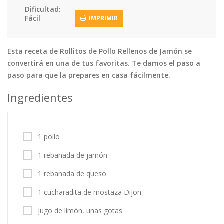
Dificultad:
Tortas
Vegetales
Vegetarian…
Fácil
IMPRIMIR
Recetas
Tips y Trucos
Esta receta de Rollitos de Pollo Rellenos de Jamón se
convertirá en una de tus favoritas. Te damos el paso a
Contáctanos
paso para que la prepares en casa fácilmente.
Entrar / Registrarse
Ingredientes
1 pollo
1 rebanada de jamón
1 rebanada de queso
1 cucharadita de mostaza Dijon
jugo de limón, unas gotas