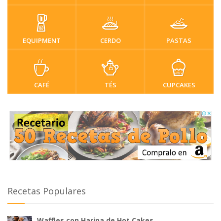
EQUIPMENT
CERDO
PASTAS
CAFÉ
TÉS
CUPCAKES
Recetas Populares
Waffles con Harina de Hot Cakes