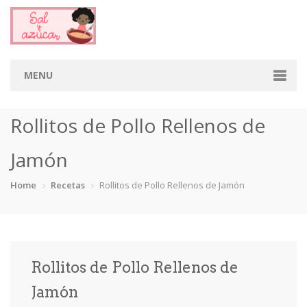
MENU
Home
Rollitos de Pollo Rellenos de
Categorias
Jamón
Aderezos
Arroces
Aves
Bebidas
Home
Recetas
Rollitos de Pollo Rellenos de Jamón
Café
Camarones
Carne
Cerdo
Chiles
Cordero
Cremas
Crepas
Rollitos de Pollo Rellenos de
cupcakes
Desayunos
Dips
Dulces
Jamón