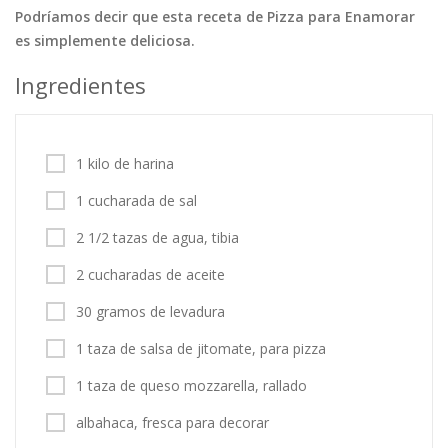
Podríamos decir que esta receta de Pizza para Enamorar
Tortas
Vegetales
Vegetarian…
es simplemente deliciosa.
Recetas
Ingredientes
Tips y Trucos
Contáctanos
1 kilo de harina
Entrar / Registrarse
1 cucharada de sal
2 1/2 tazas de agua, tibia
2 cucharadas de aceite
30 gramos de levadura
1 taza de salsa de jitomate, para pizza
1 taza de queso mozzarella, rallado
albahaca, fresca para decorar