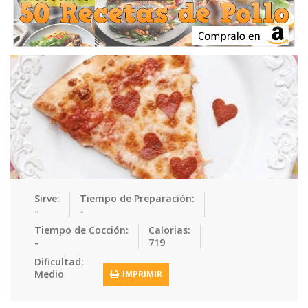
Ensaladas
Equipment
Frutas
Galletas
Gelatinas
Guarnicion…
Helados
Hot Dogs
Huevos
Mariscos
Mermeladas
Muffins
Panes
Para Niños
Pastas
Pasteles
Pescados
Pizzas
Platos Fue…
Pollo
Postres
Recetas de…
Recetas Do…
Recetas Fá…
Sirve:
Tiempo de Preparación:
-
-
Recetas Ke…
Recetas Me…
Recetas Na…
Salsas
Tiempo de Cocción:
Calorias:
-
719
Saludable
Sandwiches
Snacks
Sopas
Dificultad:
Medio
IMPRIMIR
Sushi
Tacos
Tamales
Tés