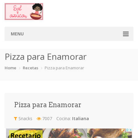
MENU
Home
Pizza para Enamorar
Categorias
Home
Recetas
Pizza para Enamorar
Aderezos
Arroces
Aves
Bebidas
Café
Camarones
Carne
Cerdo
Pizza para Enamorar
Chiles
Cordero
Cremas
Crepas
Snacks
7007
Cocina:
Italiana
cupcakes
Desayunos
Dips
Dulces