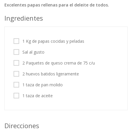
Excelentes papas rellenas para el deleite de todos.
Tortas
Vegetales
Vegetarian…
Ingredientes
Recetas
Tips y Trucos
1 Kg de papas cocidas y peladas
Contáctanos
Sal al gusto
Entrar / Registrarse
2 Paquetes de queso crema de 75 c/u
2 huevos batidos ligeramente
1 taza de pan molido
1 taza de aceite
Direcciones