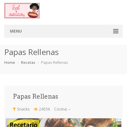
MENU
Home
Papas Rellenas
Categorias
Home
Recetas
Papas Rellenas
Aderezos
Arroces
Aves
Bebidas
Café
Camarones
Carne
Cerdo
Papas Rellenas
Chiles
Cordero
Cremas
Crepas
Snacks
24056
Cocina:
-
cupcakes
Desayunos
Dips
Dulces