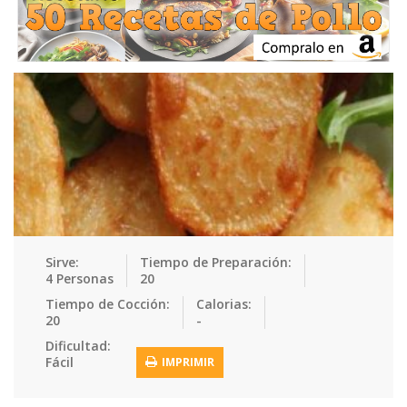
Ensaladas
Equipment
Frutas
Galletas
Gelatinas
Guarnicion…
Helados
Hot Dogs
Huevos
Mariscos
Mermeladas
Muffins
Panes
Para Niños
Pastas
Pasteles
Pescados
Pizzas
Platos Fue…
Pollo
Postres
Recetas de…
Recetas Do…
Recetas Fá…
Sirve:
Tiempo de Preparación:
4 Personas
20
Recetas Ke…
Recetas Me…
Recetas Na…
Salsas
Tiempo de Cocción:
Calorias:
20
-
Saludable
Sandwiches
Snacks
Sopas
Dificultad:
Fácil
IMPRIMIR
Sushi
Tacos
Tamales
Tés