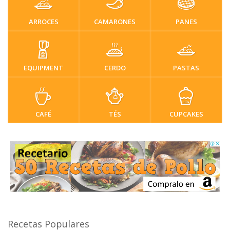
ARROCES
CAMARONES
PANES
EQUIPMENT
CERDO
PASTAS
CAFÉ
TÉS
CUPCAKES
Recetas Populares