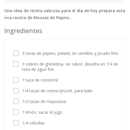
Una idea de receta sabrosa para el día de hoy prepara esta
Tortas
Vegetales
Vegetarian…
rica receta de Mousse de Pepino .
Recetas
Ingredientes
Tips y Trucos
Contáctanos
3 tazas de pepino, pelado sin semillas y picado fino
Entrar / Registrarse
3 sobres de grenetina, sin sabor, disuelta en 1/4 de
taza de agua fría
1 taza de consomé
1/4 tazas de crema lyncott, para batir
1/2 tazas de mayonesa
1 limón, sacar el jugo
1/4 cebollas