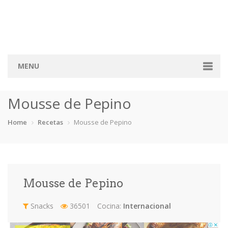
MENU
Home
Mousse de Pepino
Categorias
Home
Recetas
Mousse de Pepino
Aderezos
Arroces
Aves
Bebidas
Café
Camarones
Carne
Cerdo
Mousse de Pepino
Chiles
Cordero
Cremas
Crepas
Snacks
36501
Cocina:
Internacional
cupcakes
Desayunos
Dips
Dulces