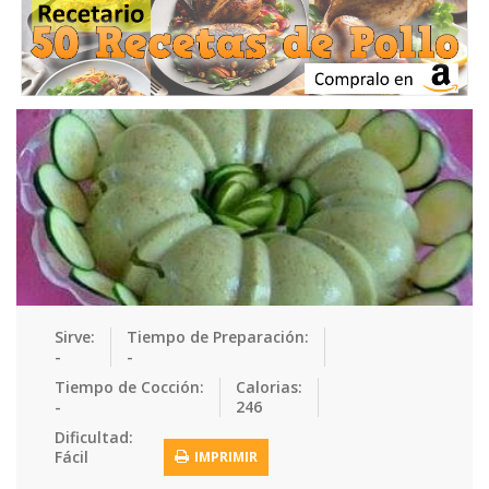
Ensaladas
Equipment
Frutas
Galletas
Gelatinas
Guarnicion…
Helados
Hot Dogs
Huevos
Mariscos
Mermeladas
Muffins
Panes
Para Niños
Pastas
Pasteles
Pescados
Pizzas
Platos Fue…
Pollo
Postres
Recetas de…
Recetas Do…
Recetas Fá…
Sirve:
Tiempo de Preparación:
-
-
Recetas Ke…
Recetas Me…
Recetas Na…
Salsas
Tiempo de Cocción:
Calorias:
-
246
Saludable
Sandwiches
Snacks
Sopas
Dificultad:
Fácil
IMPRIMIR
Sushi
Tacos
Tamales
Tés