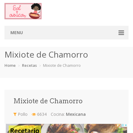
MENU
Home
Mixiote de Chamorro
Categorias
Home
Recetas
Mixiote de Chamorro
Aderezos
Arroces
Aves
Bebidas
Café
Camarones
Carne
Cerdo
Mixiote de Chamorro
Chiles
Cordero
Cremas
Crepas
Pollo
6634
Cocina:
Mexicana
cupcakes
Desayunos
Dips
Dulces