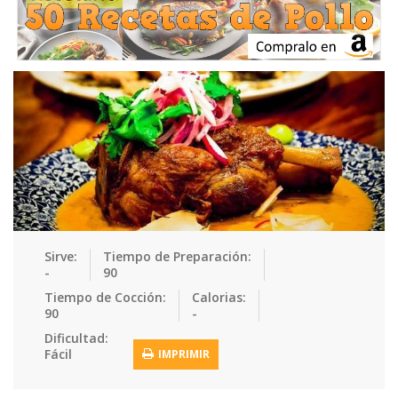
Ensaladas
Equipment
Frutas
Galletas
Gelatinas
Guarnicion…
Helados
Hot Dogs
Huevos
Mariscos
Mermeladas
Muffins
Panes
Para Niños
Pastas
Pasteles
Pescados
Pizzas
Platos Fue…
Pollo
Postres
Recetas de…
Recetas Do…
Recetas Fá…
Sirve:
Tiempo de Preparación:
-
90
Recetas Ke…
Recetas Me…
Recetas Na…
Salsas
Tiempo de Cocción:
Calorias:
90
-
Saludable
Sandwiches
Snacks
Sopas
Dificultad:
Fácil
IMPRIMIR
Sushi
Tacos
Tamales
Tés