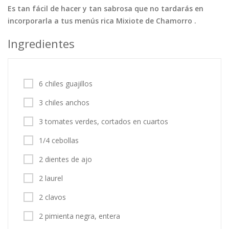
Es tan fácil de hacer y tan sabrosa que no tardarás en
Tortas
Vegetales
Vegetarian…
incorporarla a tus menús rica Mixiote de Chamorro .
Recetas
Ingredientes
Tips y Trucos
Contáctanos
6 chiles guajillos
Entrar / Registrarse
3 chiles anchos
3 tomates verdes, cortados en cuartos
1/4 cebollas
2 dientes de ajo
2 laurel
2 clavos
2 pimienta negra, entera