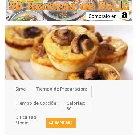
Ensaladas
Equipment
Frutas
Galletas
Gelatinas
Guarnicion…
Helados
Hot Dogs
Huevos
Mariscos
Mermeladas
Muffins
Panes
Para Niños
Pastas
Pasteles
Pescados
Pizzas
Platos Fue…
Pollo
Postres
Recetas de…
Recetas Do…
Recetas Fá…
Sirve:
Tiempo de Preparación:
-
-
Recetas Ke…
Recetas Me…
Recetas Na…
Salsas
Tiempo de Cocción:
Calorias:
-
30
Saludable
Sandwiches
Snacks
Sopas
Dificultad:
Medio
IMPRIMIR
Sushi
Tacos
Tamales
Tés