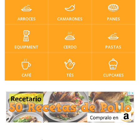
ARROCES
CAMARONES
PANES
EQUIPMENT
CERDO
PASTAS
CAFÉ
TÉS
CUPCAKES