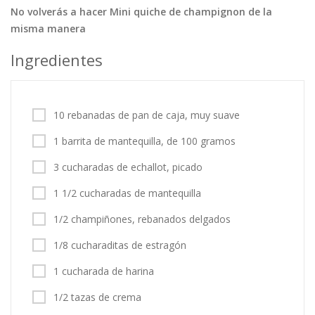
No volverás a hacer Mini quiche de champignon de la
Tortas
Vegetales
Vegetarian…
misma manera
Recetas
Ingredientes
Tips y Trucos
Contáctanos
10 rebanadas de pan de caja, muy suave
Entrar / Registrarse
1 barrita de mantequilla, de 100 gramos
3 cucharadas de echallot, picado
1 1/2 cucharadas de mantequilla
1/2 champiñones, rebanados delgados
1/8 cucharaditas de estragón
1 cucharada de harina
1/2 tazas de crema