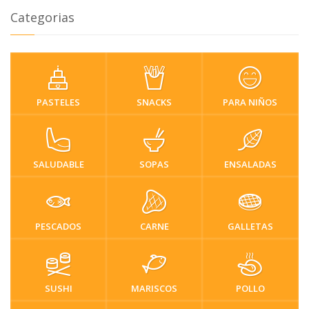
Categorias
PASTELES
SNACKS
PARA NIÑOS
SALUDABLE
SOPAS
ENSALADAS
PESCADOS
CARNE
GALLETAS
SUSHI
MARISCOS
POLLO