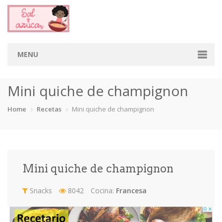
MENU
Home
Mini quiche de champignon
Categorias
Home
Recetas
Mini quiche de champignon
Aderezos
Arroces
Aves
Bebidas
Café
Camarones
Carne
Cerdo
Mini quiche de champignon
Chiles
Cordero
Cremas
Crepas
Snacks
8042
Cocina:
Francesa
cupcakes
Desayunos
Dips
Dulces