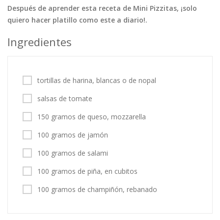
Después de aprender esta receta de Mini Pizzitas, ¡solo
Tortas
Vegetales
Vegetarian…
quiero hacer platillo como este a diario!.
Recetas
Ingredientes
Tips y Trucos
Contáctanos
tortillas de harina, blancas o de nopal
Entrar / Registrarse
salsas de tomate
150 gramos de queso, mozzarella
100 gramos de jamón
100 gramos de salami
100 gramos de piña, en cubitos
100 gramos de champiñón, rebanado