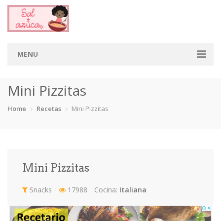
MENU
Home
Mini Pizzitas
Categorias
Home
Recetas
Mini Pizzitas
Aderezos
Arroces
Aves
Bebidas
Café
Camarones
Carne
Cerdo
Mini Pizzitas
Chiles
Cordero
Cremas
Crepas
Snacks
17988
Cocina:
Italiana
cupcakes
Desayunos
Dips
Dulces