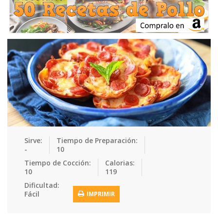
Ensaladas
Equipment
Frutas
Galletas
Gelatinas
Guarnicion…
Helados
Hot Dogs
Huevos
Mariscos
Mermeladas
Muffins
Panes
Para Niños
Pastas
Pasteles
Pescados
Pizzas
Platos Fue…
Pollo
Postres
Recetas de…
Recetas Do…
Recetas Fá…
Sirve:
Tiempo de Preparación:
-
10
Recetas Ke…
Recetas Me…
Recetas Na…
Salsas
Tiempo de Cocción:
Calorias:
10
119
Saludable
Sandwiches
Snacks
Sopas
Dificultad:
Fácil
IMPRIMIR
Sushi
Tacos
Tamales
Tés