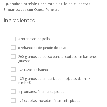
¡Que sabor increíble tiene este platillo de Milanesas
Tortas
Vegetales
Vegetarian…
Empanizadas con Queso Panela .
Recetas
Ingredientes
Tips y Trucos
Contáctanos
4 milanesas de pollo
Entrar / Registrarse
8 rebanadas de jamón de pavo
200 gramos de queso panela, cortado en bastones
gruesos
1/2 tazas de harina
185 gramos de empanizador hojuelas de maíz
Bimbo®
4 jitomates, finamente picado
1/4 cebollas moradas, finamente picada