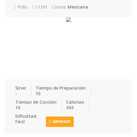
Ensaladas
Equipment
Frutas
Galletas
Pollo
11391
Cocina:
Mexicana
Gelatinas
Guarnicion…
Helados
Hot Dogs
Huevos
Mariscos
Mermeladas
Muffins
Panes
Para Niños
Pastas
Pasteles
Pescados
Pizzas
Platos Fue…
Pollo
Postres
Recetas de…
Recetas Do…
Recetas Fá…
Sirve:
Tiempo de Preparación:
-
10
Recetas Ke…
Recetas Me…
Recetas Na…
Salsas
Tiempo de Cocción:
Calorias:
10
343
Saludable
Sandwiches
Snacks
Sopas
Dificultad:
Fácil
IMPRIMIR
Sushi
Tacos
Tamales
Tés