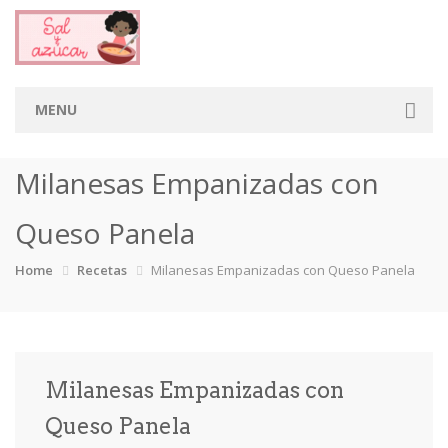
MENU
Home
Milanesas Empanizadas con
Categorias
Queso Panela
Aderezos
Arroces
Aves
Bebidas
Home
Recetas
Milanesas Empanizadas con Queso Panela
Café
Camarones
Carne
Cerdo
Chiles
Cordero
Cremas
Crepas
Milanesas Empanizadas con
cupcakes
Desayunos
Dips
Dulces
Queso Panela