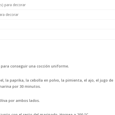
os) para decorar
para decorar
 para conseguir una cocción uniforme.
, la paprika, la cebolla en polvo, la pimienta, el ajo, el jugo de
 marina por 30 minutos.
Oliva por ambos lados.
 junto con el resto del marinado. Hornea a 200 °C.