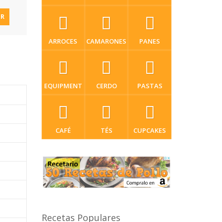
IR
ARROCES
CAMARONES
PANES
EQUIPMENT
CERDO
PASTAS
CAFÉ
TÉS
CUPCAKES
Recetas Populares