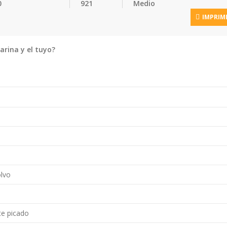
0
921
Medio
IMPRIM
rina y el tuyo?
olvo
te picado