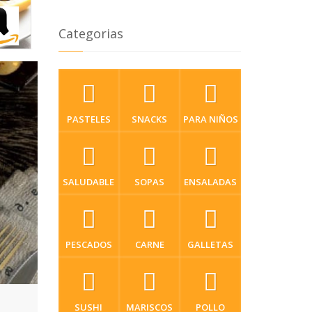
Categorias
PASTELES
SNACKS
PARA NIÑOS
SALUDABLE
SOPAS
ENSALADAS
PESCADOS
CARNE
GALLETAS
SUSHI
MARISCOS
POLLO