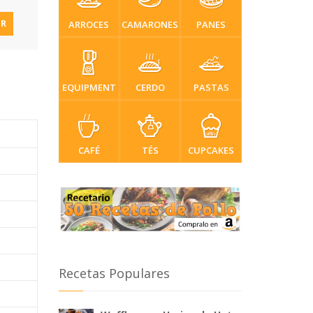
IR
ARROCES
CAMARONES
PANES
EQUIPMENT
CERDO
PASTAS
CAFÉ
TÉS
CUPCAKES
Recetas Populares