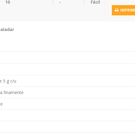
10
-
Fácil
IMPRIM
paladar
 5 g c/u
da finamente
te