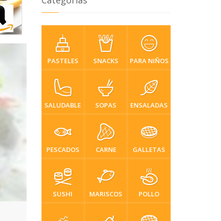
Categorias
PASTELES
SNACKS
PARA NIÑOS
SALUDABLE
SOPAS
ENSALADAS
PESCADOS
CARNE
GALLETAS
SUSHI
MARISCOS
POLLO