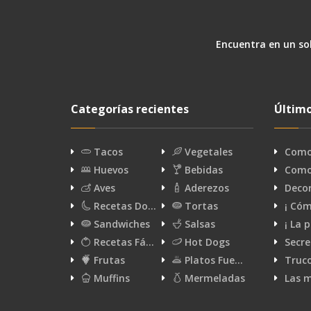
Encuentra en un sol
Categorías recientes
Último
Tacos
Vegetales
Como 
Huevos
Bebidas
Como 
Aves
Aderezos
Decor
Recetas Do…
Tortas
¡ Cóm
Sandwiches
Salsas
¡ La 
Recetas Fá…
Hot Dogs
Secre
Frutas
Platos Fue…
Truco
Muffins
Mermeladas
Las m