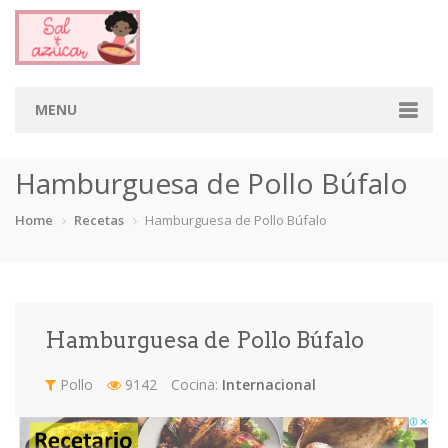
MENU
Home
Hamburguesa de Pollo Búfalo
Categorias
Home
Recetas
Hamburguesa de Pollo Búfalo
Aderezos
Arroces
Aves
Bebidas
Café
Camarones
Carne
Cerdo
Hamburguesa de Pollo Búfalo
Chiles
Cordero
Cremas
Crepas
Pollo
9142
Cocina:
Internacional
cupcakes
Desayunos
Dips
Dulces