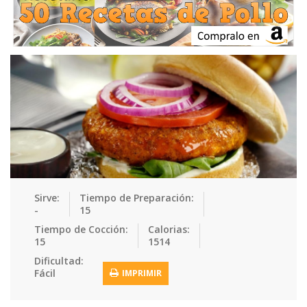
Ensaladas
Equipment
Frutas
Galletas
Gelatinas
Guarnicion…
Helados
Hot Dogs
Huevos
Mariscos
Mermeladas
Muffins
Panes
Para Niños
Pastas
Pasteles
Pescados
Pizzas
Platos Fue…
Pollo
Postres
Recetas de…
Recetas Do…
Recetas Fá…
Sirve:
Tiempo de Preparación:
-
15
Recetas Ke…
Recetas Me…
Recetas Na…
Salsas
Tiempo de Cocción:
Calorias:
15
1514
Saludable
Sandwiches
Snacks
Sopas
Dificultad:
Fácil
IMPRIMIR
Sushi
Tacos
Tamales
Tés