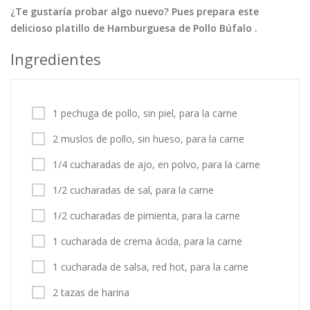
¿Te gustaría probar algo nuevo? Pues prepara este
Tortas
Vegetales
Vegetarian…
delicioso platillo de Hamburguesa de Pollo Búfalo .
Recetas
Ingredientes
Tips y Trucos
Contáctanos
1 pechuga de pollo, sin piel, para la carne
Entrar / Registrarse
2 muslos de pollo, sin hueso, para la carne
1/4 cucharadas de ajo, en polvo, para la carne
1/2 cucharadas de sal, para la carne
1/2 cucharadas de pimienta, para la carne
1 cucharada de crema ácida, para la carne
1 cucharada de salsa, red hot, para la carne
2 tazas de harina