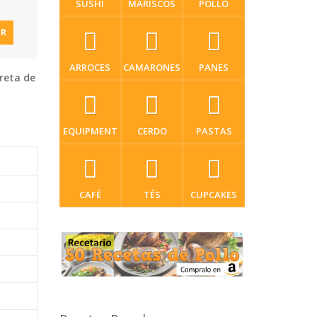
SUSHI
MARISCOS
POLLO
IR
ARROCES
CAMARONES
PANES
reta de
EQUIPMENT
CERDO
PASTAS
CAFÉ
TÉS
CUPCAKES