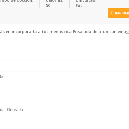
empo de Cocción:
Calorias:
Dificultad:
50
Fácil
IMPRIM
rás en incorporarla a tus menús rica Ensalada de atun con vinag
la
a, fileteada