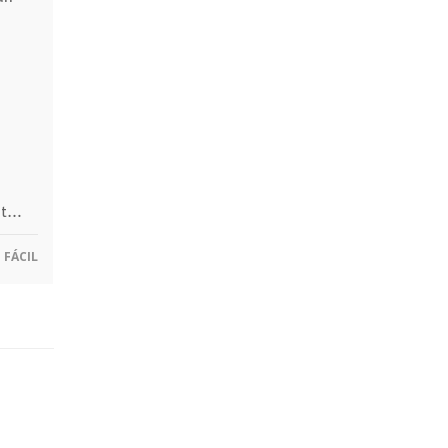
At…
FÁCIL