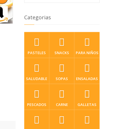
Categorias
PASTELES
SNACKS
PARA NIÑOS
SALUDABLE
SOPAS
ENSALADAS
PESCADOS
CARNE
GALLETAS