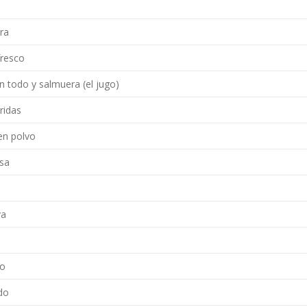
ra
fresco
n todo y salmuera (el jugo)
ridas
en polvo
esa
va
do
do