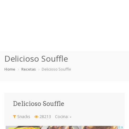
Home
Delicioso Souffle
Categorias
Home
Recetas
Delicioso Souffle
Aderezos
Arroces
Aves
Bebidas
Café
Camarones
Carne
Cerdo
Delicioso Souffle
Chiles
Cordero
Cremas
Crepas
Snacks
28213
Cocina:
-
cupcakes
Desayunos
Dips
Dulces