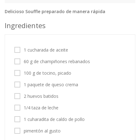
Delicioso Souffle preparado de manera rápida
Tortas
Vegetales
Vegetarian…
Ingredientes
Recetas
Tips y Trucos
1 cucharada de aceite
Contáctanos
60 g de champiñones rebanados
Entrar / Registrarse
100 g de tocino, picado
1 paquete de queso crema
2 huevos batidos
1/4 taza de leche
1 cuharadita de caldo de pollo
pimentón al gusto