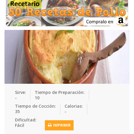
Ensaladas
Equipment
Frutas
Galletas
Gelatinas
Guarnicion…
Helados
Hot Dogs
Huevos
Mariscos
Mermeladas
Muffins
Panes
Para Niños
Pastas
Pasteles
Pescados
Pizzas
Platos Fue…
Pollo
Postres
Recetas de…
Recetas Do…
Recetas Fá…
Sirve:
Tiempo de Preparación:
-
10
Recetas Ke…
Recetas Me…
Recetas Na…
Salsas
Tiempo de Cocción:
Calorias:
35
-
Saludable
Sandwiches
Snacks
Sopas
Dificultad:
Fácil
IMPRIMIR
Sushi
Tacos
Tamales
Tés