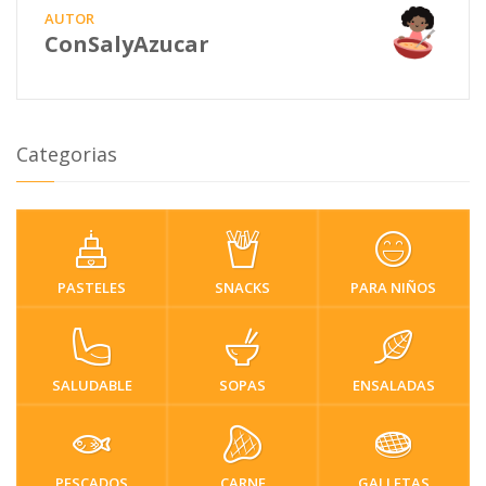
AUTOR
ConSalyAzucar
Categorias
PASTELES
SNACKS
PARA NIÑOS
SALUDABLE
SOPAS
ENSALADAS
PESCADOS
CARNE
GALLETAS