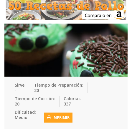
Ensaladas
Equipment
Frutas
Galletas
Gelatinas
Guarnicion…
Helados
Hot Dogs
Huevos
Mariscos
Mermeladas
Muffins
Panes
Para Niños
Pastas
Pasteles
Pescados
Pizzas
Platos Fue…
Pollo
Postres
Recetas de…
Recetas Do…
Recetas Fá…
Sirve:
Tiempo de Preparación:
-
20
Recetas Ke…
Recetas Me…
Recetas Na…
Salsas
Tiempo de Cocción:
Calorias:
20
337
Saludable
Sandwiches
Snacks
Sopas
Dificultad:
Medio
IMPRIMIR
Sushi
Tacos
Tamales
Tés