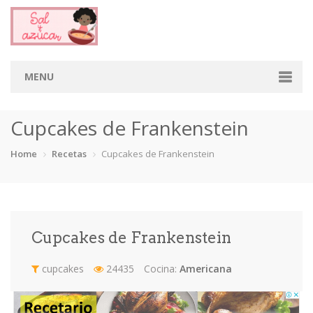
MENU
Home
Cupcakes de Frankenstein
Categorias
Home
Recetas
Cupcakes de Frankenstein
Aderezos
Arroces
Aves
Bebidas
Café
Camarones
Carne
Cerdo
Cupcakes de Frankenstein
Chiles
Cordero
Cremas
Crepas
cupcakes
24435
Cocina:
Americana
cupcakes
Desayunos
Dips
Dulces