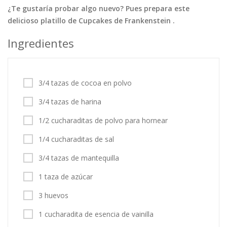
¿Te gustaría probar algo nuevo? Pues prepara este
Tortas
Vegetales
Vegetarian…
delicioso platillo de Cupcakes de Frankenstein .
Recetas
Ingredientes
Tips y Trucos
Contáctanos
3/4 tazas de cocoa en polvo
Entrar / Registrarse
3/4 tazas de harina
1/2 cucharaditas de polvo para hornear
1/4 cucharaditas de sal
3/4 tazas de mantequilla
1 taza de azúcar
3 huevos
1 cucharadita de esencia de vainilla