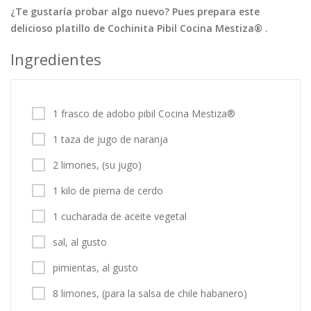
¿Te gustaría probar algo nuevo? Pues prepara este
Tortas
Vegetales
Vegetarian…
delicioso platillo de Cochinita Pibil Cocina Mestiza® .
Recetas
Ingredientes
Tips y Trucos
Contáctanos
1 frasco de adobo pibil Cocina Mestiza®
Entrar / Registrarse
1 taza de jugo de naranja
2 limones, (su jugo)
1 kilo de pierna de cerdo
1 cucharada de aceite vegetal
sal, al gusto
pimientas, al gusto
8 limones, (para la salsa de chile habanero)