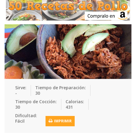
Ensaladas
Equipment
Frutas
Galletas
Gelatinas
Guarnicion…
Helados
Hot Dogs
Huevos
Mariscos
Mermeladas
Muffins
Panes
Para Niños
Pastas
Pasteles
Pescados
Pizzas
Platos Fue…
Pollo
Postres
Recetas de…
Recetas Do…
Recetas Fá…
Sirve:
Tiempo de Preparación:
-
30
Recetas Ke…
Recetas Me…
Recetas Na…
Salsas
Tiempo de Cocción:
Calorias:
30
431
Saludable
Sandwiches
Snacks
Sopas
Dificultad:
Fácil
IMPRIMIR
Sushi
Tacos
Tamales
Tés