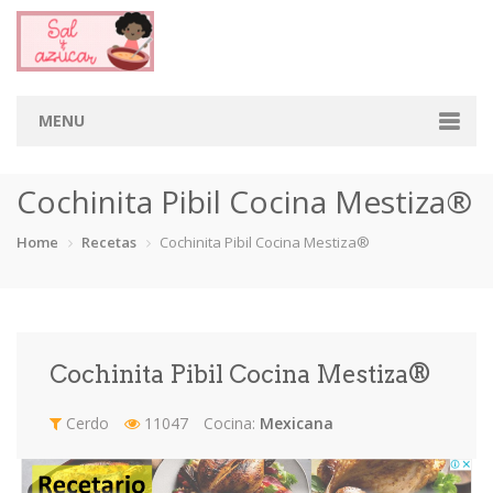
MENU
Home
Cochinita Pibil Cocina Mestiza®
Categorias
Home
Recetas
Cochinita Pibil Cocina Mestiza®
Aderezos
Arroces
Aves
Bebidas
Café
Camarones
Carne
Cerdo
Cochinita Pibil Cocina Mestiza®
Chiles
Cordero
Cremas
Crepas
Cerdo
11047
Cocina:
Mexicana
cupcakes
Desayunos
Dips
Dulces