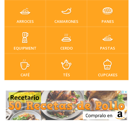
ARROCES
CAMARONES
PANES
EQUIPMENT
CERDO
PASTAS
CAFÉ
TÉS
CUPCAKES