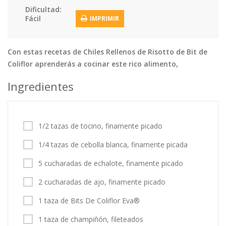
Dificultad:
Tortas
Vegetales
Vegetarian…
Fácil
IMPRIMIR
Recetas
Tips y Trucos
Con estas recetas de Chiles Rellenos de Risotto de Bit de
Coliflor aprenderás a cocinar este rico alimento,
Contáctanos
Ingredientes
Entrar / Registrarse
1/2 tazas de tocino, finamente picado
1/4 tazas de cebolla blanca, finamente picada
5 cucharadas de echalote, finamente picado
2 cucharadas de ajo, finamente picado
1 taza de Bits De Coliflor Eva®
1 taza de champiñón, fileteados