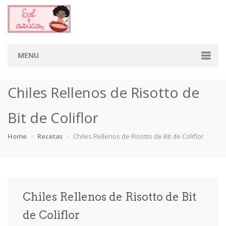
MENU
Home
Chiles Rellenos de Risotto de
Categorias
Bit de Coliflor
Aderezos
Arroces
Aves
Bebidas
Home
Recetas
Chiles Rellenos de Risotto de Bit de Coliflor
Café
Camarones
Carne
Cerdo
Chiles
Cordero
Cremas
Crepas
Chiles Rellenos de Risotto de Bit
cupcakes
Desayunos
Dips
Dulces
de Coliflor