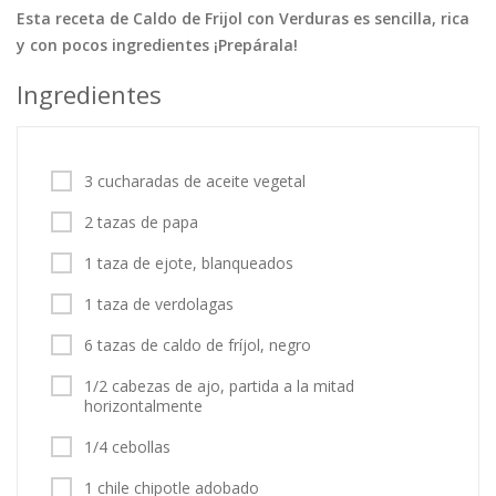
Esta receta de Caldo de Frijol con Verduras es sencilla, rica
Tortas
Vegetales
Vegetarian…
y con pocos ingredientes ¡Prepárala!
Recetas
Ingredientes
Tips y Trucos
Contáctanos
3 cucharadas de aceite vegetal
Entrar / Registrarse
2 tazas de papa
1 taza de ejote, blanqueados
1 taza de verdolagas
6 tazas de caldo de fríjol, negro
1/2 cabezas de ajo, partida a la mitad
horizontalmente
1/4 cebollas
1 chile chipotle adobado