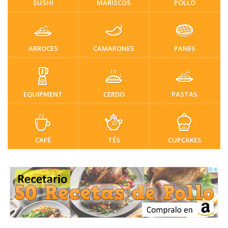
SUSHI
MARISCOS
POLLO
ARROCES
CAMARONES
PANES
EQUIPMENT
CERDO
PASTAS
CAFÉ
TÉS
CUPCAKES