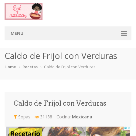
MENU
Home
Caldo de Frijol con Verduras
Categorias
Home
Recetas
Caldo de Frijol con Verduras
Aderezos
Arroces
Aves
Bebidas
Café
Camarones
Carne
Cerdo
Caldo de Frijol con Verduras
Chiles
Cordero
Cremas
Crepas
Sopas
31138
Cocina:
Mexicana
cupcakes
Desayunos
Dips
Dulces