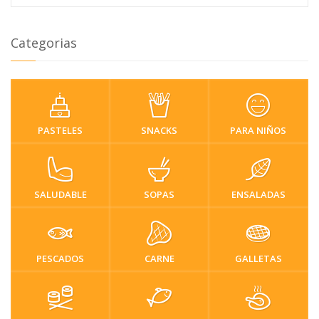
Categorias
PASTELES
SNACKS
PARA NIÑOS
SALUDABLE
SOPAS
ENSALADAS
PESCADOS
CARNE
GALLETAS