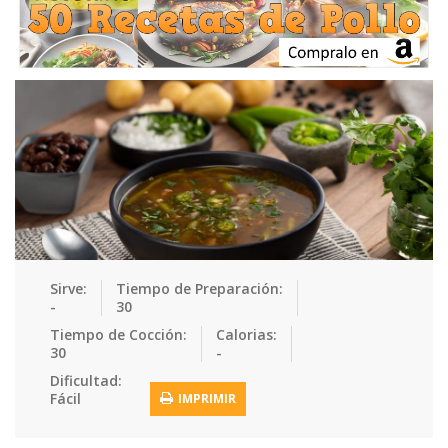
Ensaladas
Equipment
Frutas
Galletas
Gelatinas
Guarnicion…
Helados
Hot Dogs
Huevos
Mariscos
Mermeladas
Muffins
Panes
Para Niños
Pastas
Pasteles
Pescados
Pizzas
Platos Fue…
Pollo
Postres
Recetas de…
Recetas Do…
Recetas Fá…
Sirve:
Tiempo de Preparación:
-
30
Recetas Ke…
Recetas Me…
Recetas Na…
Salsas
Tiempo de Cocción:
Calorias:
30
-
Saludable
Sandwiches
Snacks
Sopas
Dificultad:
Fácil
IMPRIMIR
Sushi
Tacos
Tamales
Tés