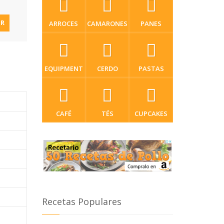
IR
ARROCES
CAMARONES
PANES
EQUIPMENT
CERDO
PASTAS
CAFÉ
TÉS
CUPCAKES
Recetas Populares