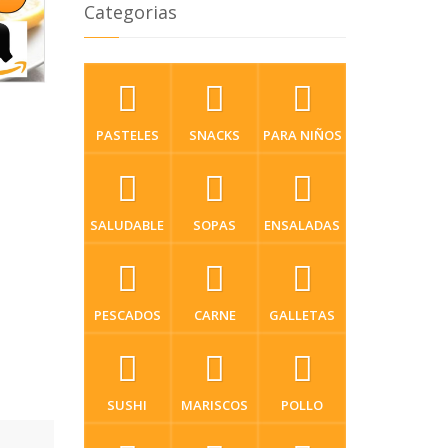
Categorias
PASTELES
SNACKS
PARA NIÑOS
SALUDABLE
SOPAS
ENSALADAS
PESCADOS
CARNE
GALLETAS
SUSHI
MARISCOS
POLLO