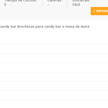
Tiempo de Cocción:
Calorias:
Dificultad:
5
-
Fácil
IMPRIM
 candy bar Brochetas para candy bar o mesa de dulce