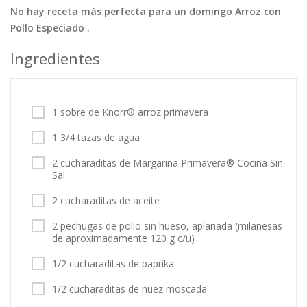
No hay receta más perfecta para un domingo Arroz con
Tortas
Vegetales
Vegetarian…
Pollo Especiado .
Recetas
Ingredientes
Tips y Trucos
Contáctanos
1 sobre de Knorr® arroz primavera
Entrar / Registrarse
1 3/4 tazas de agua
2 cucharaditas de Margarina Primavera® Cocina Sin
Sal
2 cucharaditas de aceite
2 pechugas de pollo sin hueso, aplanada (milanesas
de aproximadamente 120 g c/u)
1/2 cucharaditas de paprika
1/2 cucharaditas de nuez moscada