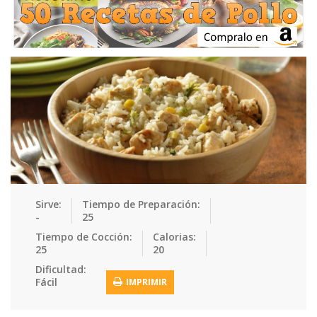
Ensaladas
Equipment
Frutas
Galletas
Gelatinas
Guarnicion…
Helados
Hot Dogs
Huevos
Mariscos
Mermeladas
Muffins
Panes
Para Niños
Pastas
Pasteles
Pescados
Pizzas
Platos Fue…
Pollo
Postres
Recetas de…
Recetas Do…
Recetas Fá…
Sirve:
Tiempo de Preparación:
-
25
Recetas Ke…
Recetas Me…
Recetas Na…
Salsas
Tiempo de Cocción:
Calorias:
25
20
Saludable
Sandwiches
Snacks
Sopas
Dificultad:
Fácil
IMPRIMIR
Sushi
Tacos
Tamales
Tés