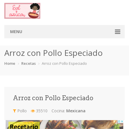
MENU
Home
Arroz con Pollo Especiado
Categorias
Home
Recetas
Arroz con Pollo Especiado
Aderezos
Arroces
Aves
Bebidas
Café
Camarones
Carne
Cerdo
Arroz con Pollo Especiado
Chiles
Cordero
Cremas
Crepas
Pollo
35510
Cocina:
Mexicana
cupcakes
Desayunos
Dips
Dulces