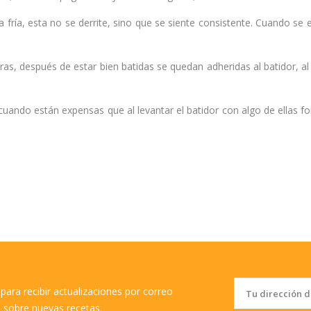
a fría, esta no se derrite, sino que se siente consistente. Cuando se
aras, después de estar bien batidas se quedan adheridas al batidor, al
cuando están expensas que al levantar el batidor con algo de ellas 
para recibir actualizaciones por correo
o sobre nuevas recetas.