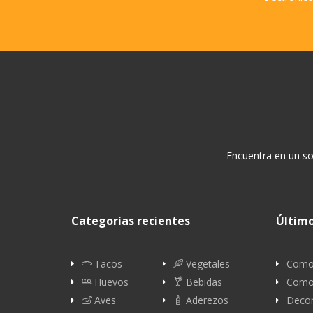
Encuentra en un so
Categorías recientes
Último
Tacos
Vegetales
Como 
Huevos
Bebidas
Como 
Aves
Aderezos
Decor