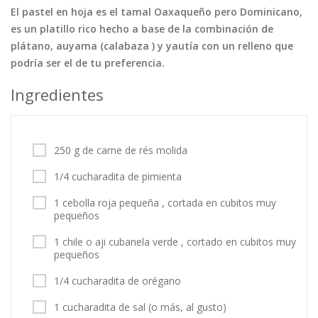
El pastel en hoja es el tamal Oaxaqueño pero Dominicano,
Tortas
Vegetales
Vegetarian…
es un platillo rico hecho a base de la combinación de
Recetas
plátano, auyama (calabaza ) y yautía con un relleno que
podría ser el de tu preferencia.
Tips y Trucos
Ingredientes
Contáctanos
Entrar / Registrarse
250 g de carne de rés molida
1/4 cucharadita de pimienta
1 cebolla roja pequeña , cortada en cubitos muy
pequeños
1 chile o aji cubanela verde , cortado en cubitos muy
pequeños
1/4 cucharadita de orégano
1 cucharadita de sal (o más, al gusto)