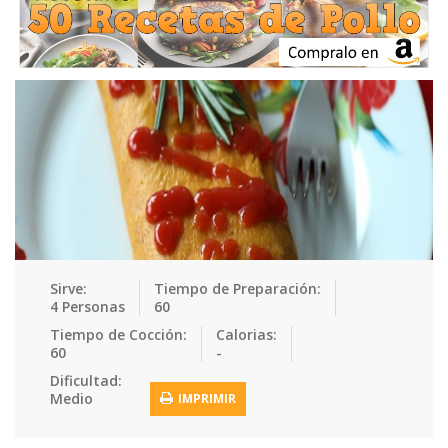
Ensaladas
Equipment
Frutas
Galletas
Gelatinas
Guarnicion…
Helados
Hot Dogs
Huevos
Mariscos
Mermeladas
Muffins
Panes
Para Niños
Pastas
Pasteles
Pescados
Pizzas
Platos Fue…
Pollo
Postres
Recetas de…
Recetas Do…
Recetas Fá…
Sirve:
Tiempo de Preparación:
4 Personas
60
Recetas Ke…
Recetas Me…
Recetas Na…
Salsas
Tiempo de Cocción:
Calorias:
60
-
Saludable
Sandwiches
Snacks
Sopas
Dificultad:
Medio
IMPRIMIR
Sushi
Tacos
Tamales
Tés