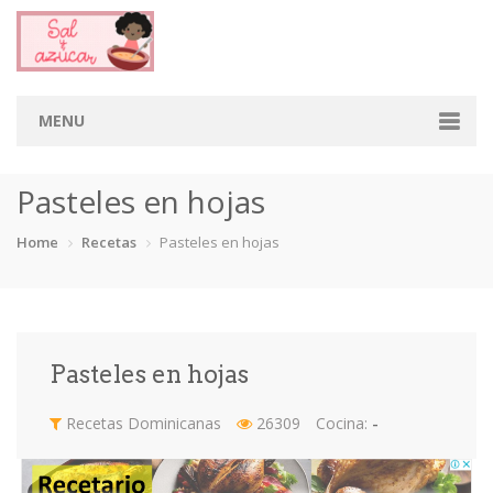
MENU
Home
Pasteles en hojas
Categorias
Home
Recetas
Pasteles en hojas
Aderezos
Arroces
Aves
Bebidas
Café
Camarones
Carne
Cerdo
Pasteles en hojas
Chiles
Cordero
Cremas
Crepas
Recetas Dominicanas
26309
Cocina:
-
cupcakes
Desayunos
Dips
Dulces