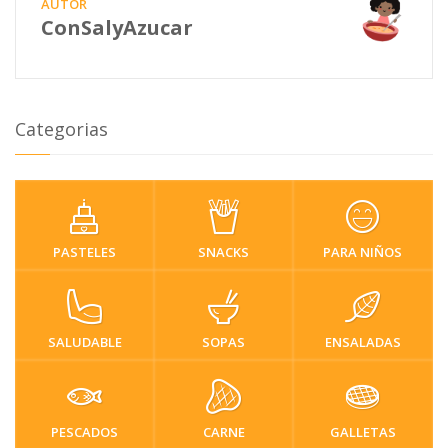
AUTOR
ConSalyAzucar
Categorias
PASTELES
SNACKS
PARA NIÑOS
SALUDABLE
SOPAS
ENSALADAS
PESCADOS
CARNE
GALLETAS