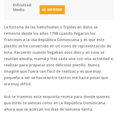
Dificultad:
Tortas
Vegetales
Vegetarian…
Medio
IMPRIMIR
Recetas
Tips y Trucos
La historia de las habichuelas o frijoles en dulce se
remonta desde los años 1798 cuando llegaron los
Contáctanos
franceses a la isla República Dominicana y es que este
platillo se ha convertido en un icono de representación de
Entrar / Registrarse
esta. Recuerdo cuando llegaban esos días y en casa se
reunían abuela, mamá y tías cada una con una actividad a
realizar para preparar este delicioso platillo. Nunca
imaginé que fuera tan fácil de realizar y es que muy
pequeña a ver se hacia entre tantos me hacia pesar que
era muy difícil.
Acá te traemos esta exquisita receta para donde quieres
que estés te sientas como en La República Dominicana
ahora que se acercan los días de Semana Santa.