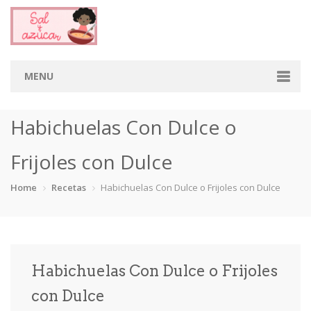
MENU
Home
Habichuelas Con Dulce o
Categorias
Frijoles con Dulce
Aderezos
Arroces
Aves
Bebidas
Home
Recetas
Habichuelas Con Dulce o Frijoles con Dulce
Café
Camarones
Carne
Cerdo
Chiles
Cordero
Cremas
Crepas
Habichuelas Con Dulce o Frijoles
cupcakes
Desayunos
Dips
Dulces
con Dulce