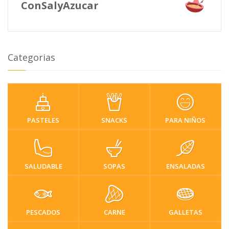
ConSalyAzucar
Categorias
PASTELES
SNACKS
PARA NIÑOS
SALUDABLE
SOPAS
ENSALADAS
PESCADOS
CARNE
GALLETAS