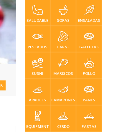
SALUDABLE
SOPAS
ENSALADAS
PESCADOS
CARNE
GALLETAS
SUSHI
MARISCOS
POLLO
IR
ARROCES
CAMARONES
PANES
EQUIPMENT
CERDO
PASTAS