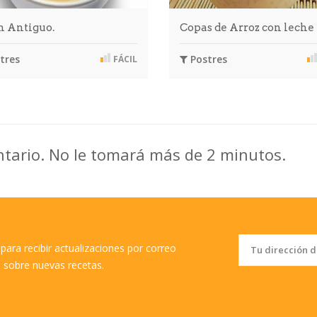
n Antiguo.
Copas de Arroz con leche
tres
Postres
FÁCIL
ntario. No le tomará más de 2 minutos.
para recibir actualizaciones por correo
o sobre nuevas recetas.