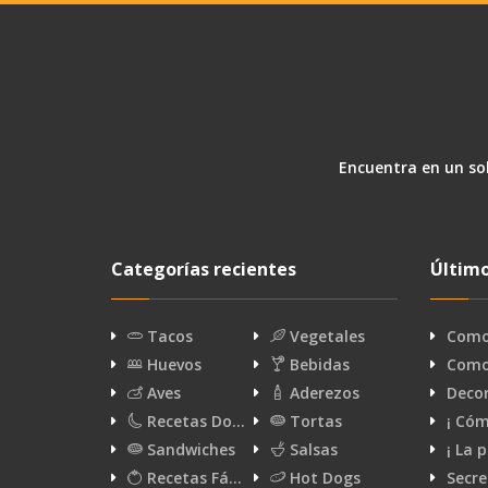
Encuentra en un sol
Categorías recientes
Último
Tacos
Vegetales
Como 
Huevos
Bebidas
Como 
Aves
Aderezos
Decor
Recetas Do…
Tortas
¡ Cóm
Sandwiches
Salsas
¡ La 
Recetas Fá…
Hot Dogs
Secre