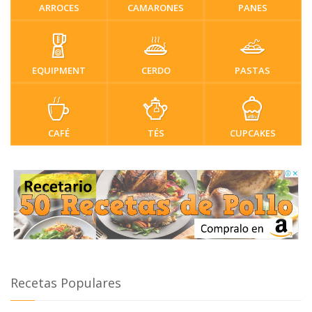
ARROCES
CAMARONES
PANES
EQUIPMENT
CERDO
PASTAS
CAFÉ
TÉS
CUPCAKES
Recetas Populares