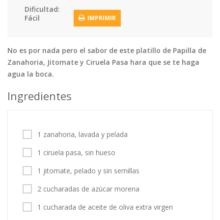
Dificultad:
Tortas
Vegetales
Vegetarian…
Fácil
IMPRIMIR
Recetas
Tips y Trucos
No es por nada pero el sabor de este platillo de Papilla de
Zanahoria, Jitomate y Ciruela Pasa hara que se te haga
Contáctanos
agua la boca.
Entrar / Registrarse
Ingredientes
1 zanahoria, lavada y pelada
1 ciruela pasa, sin hueso
1 jitomate, pelado y sin semillas
2 cucharadas de azúcar morena
1 cucharada de aceite de oliva extra virgen