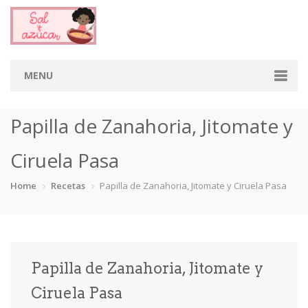
MENU
Home
Papilla de Zanahoria, Jitomate y
Categorias
Ciruela Pasa
Aderezos
Arroces
Aves
Bebidas
Home
Recetas
Papilla de Zanahoria, Jitomate y Ciruela Pasa
Café
Camarones
Carne
Cerdo
Chiles
Cordero
Cremas
Crepas
Papilla de Zanahoria, Jitomate y
cupcakes
Desayunos
Dips
Dulces
Ciruela Pasa