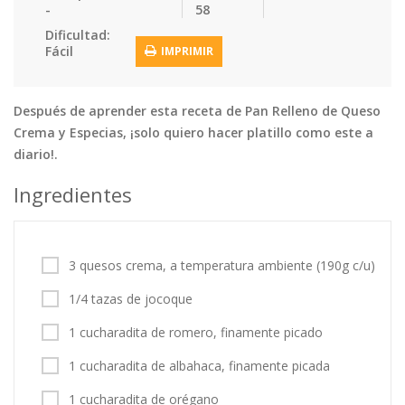
-
58
Dificultad:
Tortas
Vegetales
Vegetarian…
Fácil
IMPRIMIR
Recetas
Tips y Trucos
Después de aprender esta receta de Pan Relleno de Queso
Crema y Especias, ¡solo quiero hacer platillo como este a
Contáctanos
diario!.
Entrar / Registrarse
Ingredientes
3 quesos crema, a temperatura ambiente (190g c/u)
1/4 tazas de jocoque
1 cucharadita de romero, finamente picado
1 cucharadita de albahaca, finamente picada
1 cucharadita de orégano