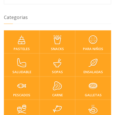
Categorias
PASTELES
SNACKS
PARA NIÑOS
SALUDABLE
SOPAS
ENSALADAS
PESCADOS
CARNE
GALLETAS