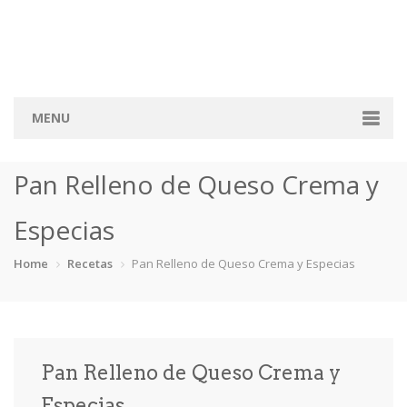
MENU
Home
Pan Relleno de Queso Crema y
Categorias
Especias
Aderezos
Arroces
Aves
Bebidas
Home
Recetas
Pan Relleno de Queso Crema y Especias
Café
Camarones
Carne
Cerdo
Chiles
Cordero
Cremas
Crepas
Pan Relleno de Queso Crema y
cupcakes
Desayunos
Dips
Dulces
Especias