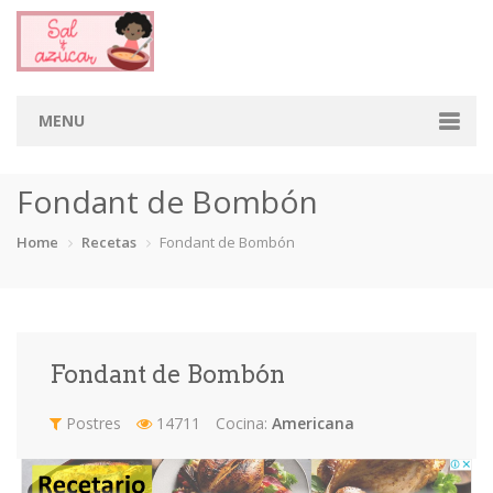
MENU
Home
Fondant de Bombón
Categorias
Home
Recetas
Fondant de Bombón
Aderezos
Arroces
Aves
Bebidas
Café
Camarones
Carne
Cerdo
Fondant de Bombón
Chiles
Cordero
Cremas
Crepas
Postres
14711
Cocina:
Americana
cupcakes
Desayunos
Dips
Dulces