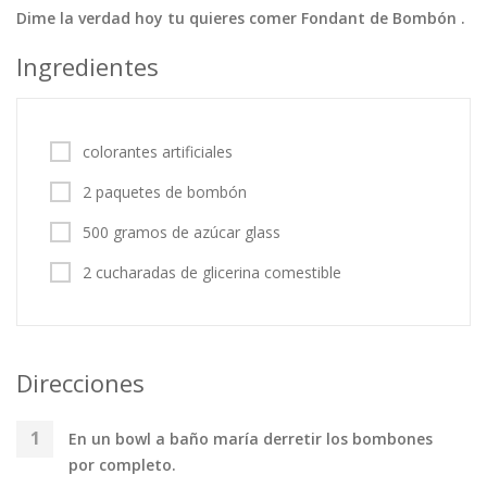
Dime la verdad hoy tu quieres comer Fondant de Bombón .
Tortas
Vegetales
Vegetarian…
Ingredientes
Recetas
Tips y Trucos
colorantes artificiales
Contáctanos
2 paquetes de bombón
Entrar / Registrarse
500 gramos de azúcar glass
2 cucharadas de glicerina comestible
Direcciones
En un bowl a baño maría derretir los bombones
por completo.