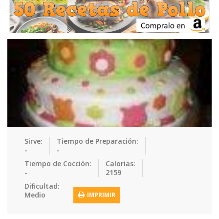
Ensaladas
Equipment
Frutas
Galletas
Gelatinas
Guarnicion…
Helados
Hot Dogs
Huevos
Mariscos
Mermeladas
Muffins
Panes
Para Niños
Pastas
Pasteles
Pescados
Pizzas
Platos Fue…
Pollo
Postres
Recetas de…
Recetas Do…
Recetas Fá…
Sirve:
Tiempo de Preparación:
-
-
Recetas Ke…
Recetas Me…
Recetas Na…
Salsas
Tiempo de Cocción:
Calorias:
-
2159
Saludable
Sandwiches
Snacks
Sopas
Dificultad:
Medio
IMPRIMIR
Sushi
Tacos
Tamales
Tés